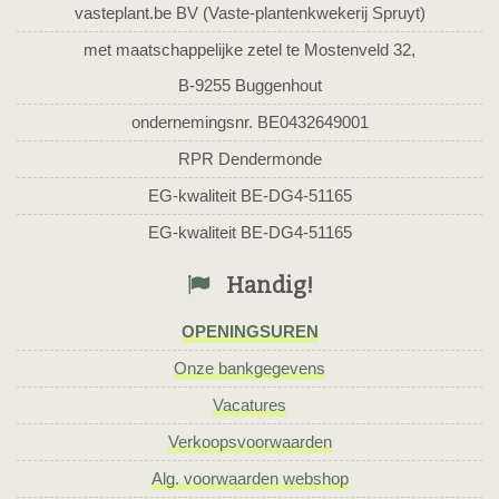
vasteplant.be BV (Vaste-plantenkwekerij Spruyt)
met maatschappelijke zetel te Mostenveld 32,
B-9255 Buggenhout
ondernemingsnr. BE0432649001
RPR Dendermonde
EG-kwaliteit BE-DG4-51165
EG-kwaliteit BE-DG4-51165
Handig!
OPENINGSUREN
Onze bankgegevens
Vacatures
Verkoopsvoorwaarden
Alg. voorwaarden webshop