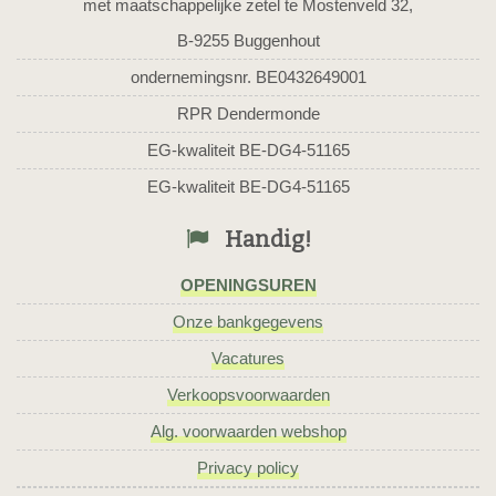
met maatschappelijke zetel te Mostenveld 32,
B-9255 Buggenhout
ondernemingsnr. BE0432649001
RPR Dendermonde
EG-kwaliteit BE-DG4-51165
EG-kwaliteit BE-DG4-51165
Handig!
OPENINGSUREN
Onze bankgegevens
Vacatures
Verkoopsvoorwaarden
Alg. voorwaarden webshop
Privacy policy