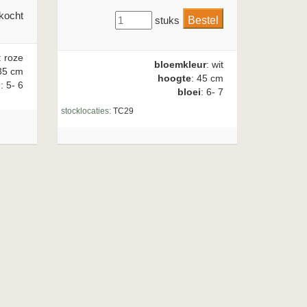
kocht
stuks
: roze
bloemkleur
: wit
35 cm
hoogte
: 45 cm
i
: 5- 6
bloei
: 6- 7
stocklocaties:
TC29