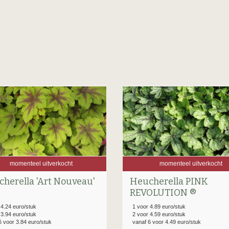
momenteel uitverkocht
momenteel uitverkocht
herella 'Art Nouveau'
Heucherella PINK
REVOLUTION ®
 4.24 euro/stuk
1 voor 4.89 euro/stuk
 3.94 euro/stuk
2 voor 4.59 euro/stuk
6 voor 3.84 euro/stuk
vanaf 6 voor 4.49 euro/stuk