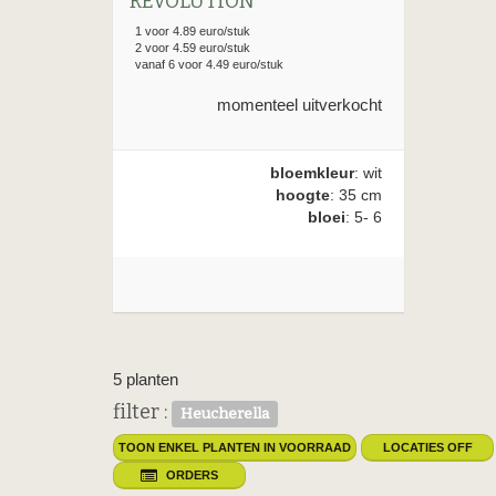
REVOLUTION
1 voor 4.89 euro/stuk
2 voor 4.59 euro/stuk
vanaf 6 voor 4.49 euro/stuk
momenteel uitverkocht
bloemkleur
: wit
hoogte
: 35 cm
bloei
: 5- 6
5 planten
filter :
Heucherella
TOON ENKEL PLANTEN IN VOORRAAD
LOCATIES OFF
ORDERS