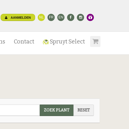
NL
FR
EN
AANMELDEN
ns
Contact
Spruyt Select
ZOEK PLANT
RESET