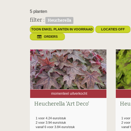
5 planten
filter :
Heucherella
TOON ENKEL PLANTEN IN VOORRAAD
LOCATIES OFF
ORDERS
momenteel uitverkocht
Heucherella 'Art Deco'
Heuc
1 voor 4.24 euro/stuk
1 voor
2 voor 3.94 euro/stuk
2 voor
vanaf 6 voor 3.84 euro/stuk
vanaf 