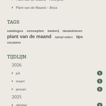
Plant van de Maand – Briza
TAGS
catalogus
concepten
kwekerij
nieuwsbrieven
plant van de maand
tips
spruyt select
vacatures
TIJDLIJN
2026
juli
1
maart
1
januari
1
2025
oktober
1