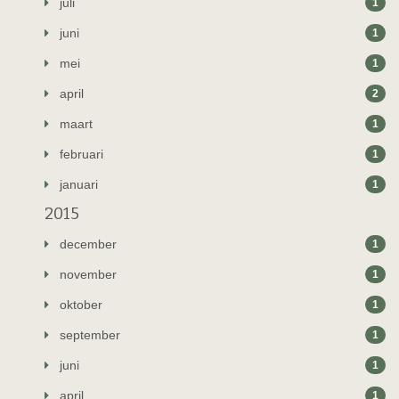
juli
1
juni
1
mei
1
april
2
maart
1
februari
1
januari
1
2015
december
1
november
1
oktober
1
september
1
juni
1
april
1