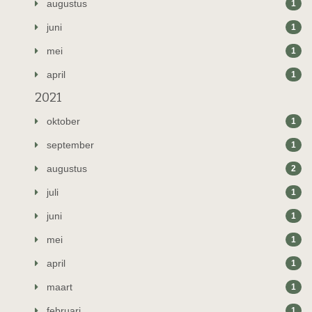
augustus
1
juni
1
mei
1
april
1
2021
oktober
1
september
1
augustus
2
juli
1
juni
1
mei
1
april
1
maart
1
februari
1