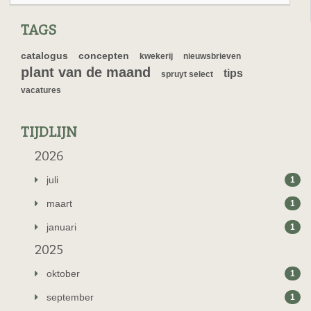
TAGS
catalogus
concepten
kwekerij
nieuwsbrieven
plant van de maand
tips
spruyt select
vacatures
TIJDLIJN
2026
juli
1
maart
1
januari
1
2025
oktober
1
september
1