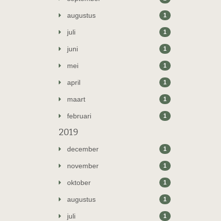
augustus
1
juli
1
juni
1
mei
1
april
1
maart
1
februari
1
2019
december
1
november
1
oktober
1
augustus
1
juli
1