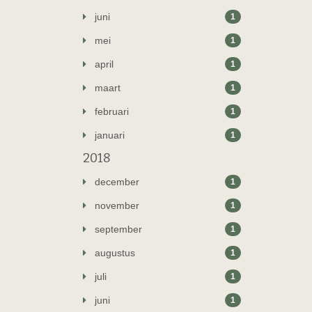
juni
1
mei
1
april
1
maart
1
februari
1
januari
1
2018
december
1
november
1
september
1
augustus
1
juli
1
juni
1