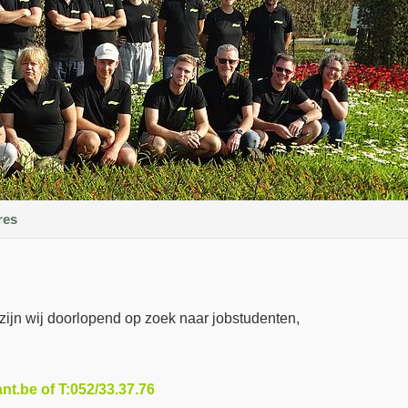
res
zijn wij doorlopend op zoek naar jobstudenten,
nt.be of T:052/33.37.76