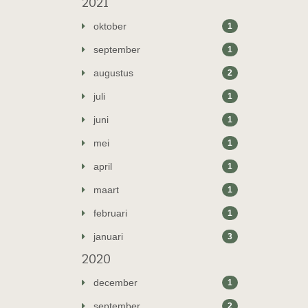
2021
oktober
1
september
1
augustus
2
juli
1
juni
1
mei
1
april
1
maart
1
februari
1
januari
3
2020
december
1
september
2