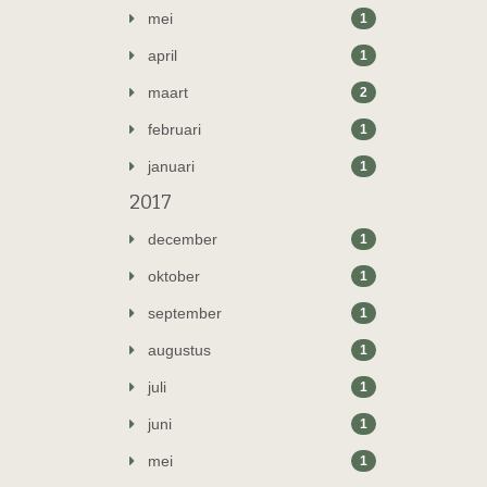
mei
1
april
1
maart
2
februari
1
januari
1
2017
december
1
oktober
1
september
1
augustus
1
juli
1
juni
1
mei
1