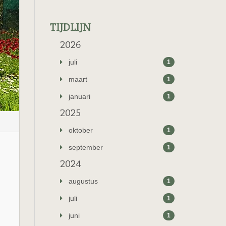
TIJDLIJN
2026
juli
1
maart
1
januari
1
2025
oktober
1
september
1
2024
augustus
1
juli
1
juni
1