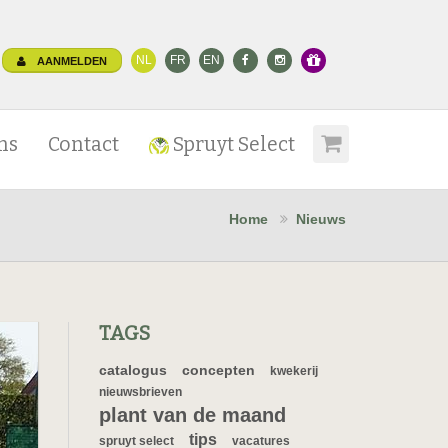
NL
FR
EN
AANMELDEN
ns
Contact
Spruyt Select
Home
Nieuws
TAGS
catalogus
concepten
kwekerij
nieuwsbrieven
plant van de maand
tips
spruyt select
vacatures