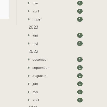
mei
1
april
1
maart
1
2023
juni
1
mei
1
2022
december
2
september
1
augustus
1
juni
1
mei
1
april
1