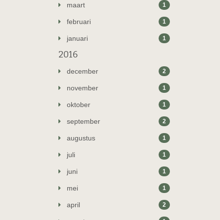
maart
1
februari
1
januari
1
2016
december
2
november
1
oktober
1
september
2
augustus
1
juli
1
juni
1
mei
1
april
2