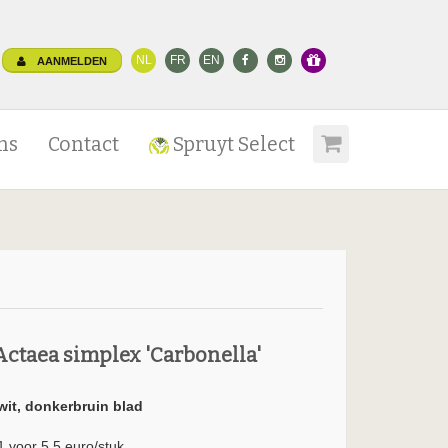
NL
FR
EN
AANMELDEN
ns
Contact
Spruyt Select
Actaea simplex 'Carbonella'
wit, donkerbruin blad
1 voor 5.5 euro/stuk