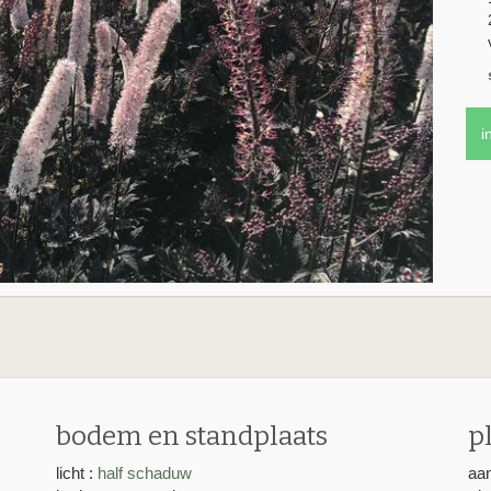
i
bodem en standplaats
p
licht :
half schaduw
aan