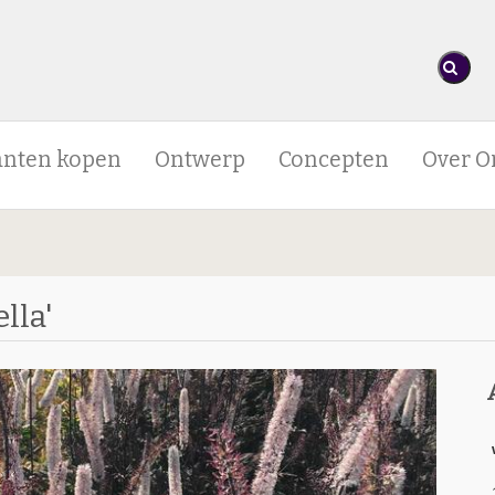
anten kopen
Ontwerp
Concepten
Over O
lla'