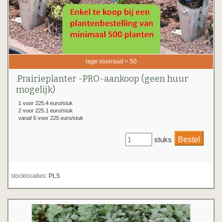
lage voorraad < 50
.Prairieplanter -PRO-aankoop (geen huur
mogelijk)
1 voor 225.4 euro/stuk
2 voor 225.1 euro/stuk
vanaf 6 voor 225 euro/stuk
stuks
stocklocaties:
PLS