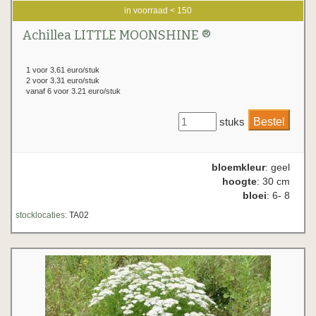
in voorraad < 150
Achillea LITTLE MOONSHINE ®
1 voor 3.61 euro/stuk
2 voor 3.31 euro/stuk
vanaf 6 voor 3.21 euro/stuk
stuks
bloemkleur
: geel
hoogte
: 30 cm
bloei
: 6- 8
stocklocaties:
TA02