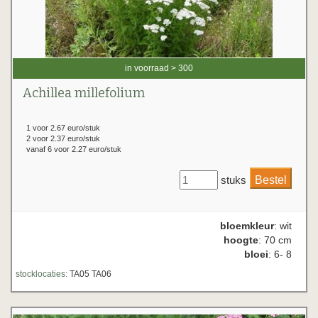
in voorraad > 300
Achillea millefolium
1 voor 2.67 euro/stuk
2 voor 2.37 euro/stuk
vanaf 6 voor 2.27 euro/stuk
stuks
bloemkleur
: wit
hoogte
: 70 cm
bloei
: 6- 8
stocklocaties:
TA05 TA06