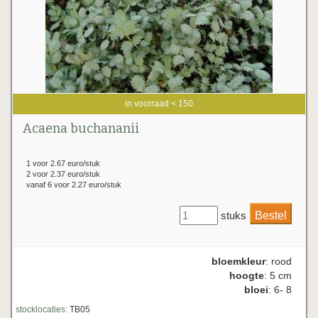
in voorraad < 150
Acaena buchananii
1 voor 2.67 euro/stuk
2 voor 2.37 euro/stuk
vanaf 6 voor 2.27 euro/stuk
stuks
bloemkleur
: rood
hoogte
: 5 cm
bloei
: 6- 8
stocklocaties:
TB05