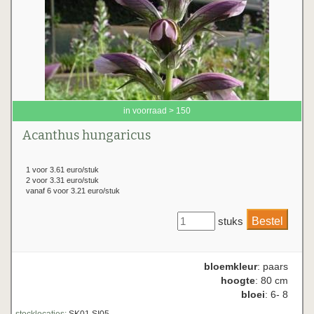
in voorraad > 150
Acanthus hungaricus
1 voor 3.61 euro/stuk
2 voor 3.31 euro/stuk
vanaf 6 voor 3.21 euro/stuk
stuks
bloemkleur
: paars
hoogte
: 80 cm
bloei
: 6- 8