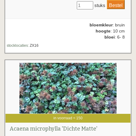
stuks
bloemkleur
: bruin
hoogte
: 10 cm
bloei
: 6- 8
stocklocaties:
ZX16
in voorraad < 150
Acaena microphylla 'Dichte Matte'