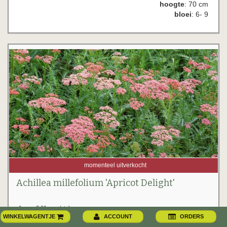
hoogte
: 70 cm
bloei
: 6- 9
momenteel uitverkocht
Achillea millefolium 'Apricot Delight'
1 voor 3.61 euro/stuk
2 voor 3.31 euro/stuk
WINKELWAGENTJE
ACCOUNT
ORDERS
vanaf 6 voor 3.21 euro/stuk