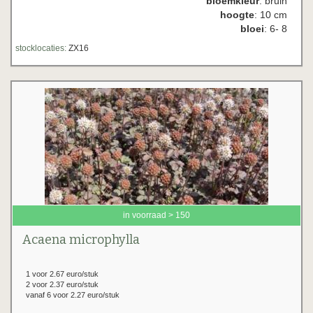
bloemkleur
: bruin
hoogte
: 10 cm
bloei
: 6- 8
stocklocaties:
ZX16
in voorraad > 150
Acaena microphylla
1 voor 2.67 euro/stuk
2 voor 2.37 euro/stuk
vanaf 6 voor 2.27 euro/stuk