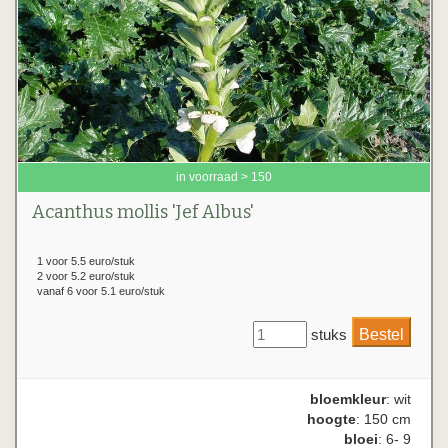
in voorraad > 150
Acanthus mollis 'Jef Albus'
1 voor 5.5 euro/stuk
2 voor 5.2 euro/stuk
vanaf 6 voor 5.1 euro/stuk
stuks
bloemkleur
: wit
hoogte
: 150 cm
bloei
: 6- 9