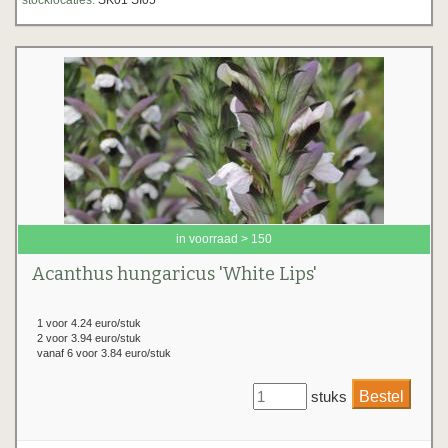
stocklocaties:
SK01 SI05
in voorraad > 150
Acanthus hungaricus 'White Lips'
1 voor 4.24 euro/stuk
2 voor 3.94 euro/stuk
vanaf 6 voor 3.84 euro/stuk
stuks