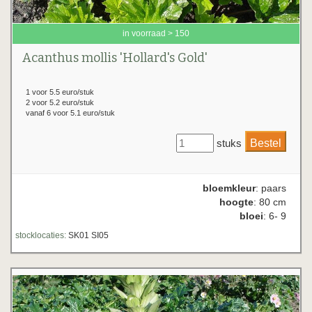
in voorraad > 150
Acanthus mollis 'Hollard's Gold'
1 voor 5.5 euro/stuk
2 voor 5.2 euro/stuk
vanaf 6 voor 5.1 euro/stuk
stuks
bloemkleur
: paars
hoogte
: 80 cm
bloei
: 6- 9
stocklocaties:
SK01 SI05