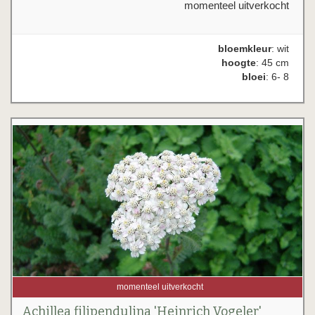
momenteel uitverkocht
bloemkleur
: wit
hoogte
: 45 cm
bloei
: 6- 8
momenteel uitverkocht
Achillea filipendulina 'Heinrich Vogeler'