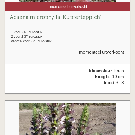
momenteel uitverkocht
Acaena microphylla 'Kupferteppich'
1 voor 2.67 euro/stuk
2 voor 2.37 euro/stuk
vanaf 6 voor 2.27 euro/stuk
momenteel uitverkocht
bloemkleur
: bruin
hoogte
: 10 cm
bloei
: 6- 8