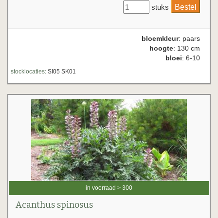
stuks
bloemkleur
: paars
hoogte
: 130 cm
bloei
: 6-10
stocklocaties:
SI05 SK01
in voorraad > 300
Acanthus spinosus