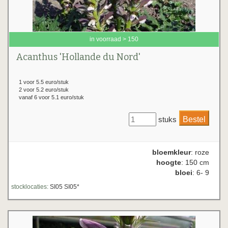
in voorraad > 150
Acanthus 'Hollande du Nord'
1 voor 5.5 euro/stuk
2 voor 5.2 euro/stuk
vanaf 6 voor 5.1 euro/stuk
stuks
bloemkleur
: roze
hoogte
: 150 cm
bloei
: 6- 9
stocklocaties:
SI05 SI05*