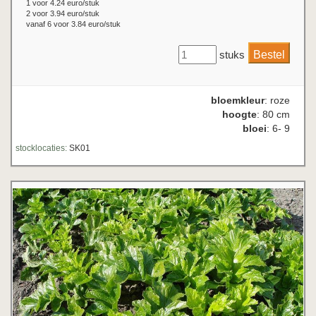
1 voor 4.24 euro/stuk
2 voor 3.94 euro/stuk
vanaf 6 voor 3.84 euro/stuk
stuks
bloemkleur
: roze
hoogte
: 80 cm
bloei
: 6- 9
stocklocaties:
SK01