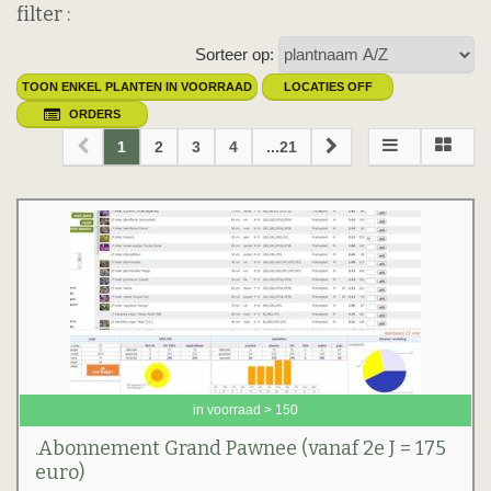
filter :
Sorteer op:
TOON ENKEL PLANTEN IN VOORRAAD
LOCATIES OFF
ORDERS
1
2
3
4
...21
in voorraad > 150
.Abonnement Grand Pawnee (vanaf 2e J = 175
euro)