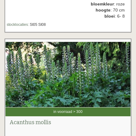
bloemkleur
: roze
hoogte
: 70 cm
bloei
: 6- 8
stocklocaties:
SI05 SI08
in voorraad > 300
Acanthus mollis