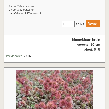
1 voor 2.67 euro/stuk
2 voor 2.37 euro/stuk
vanaf 6 voor 2.27 euro/stuk
stuks
bloemkleur
: bruin
hoogte
: 10 cm
bloei
: 6- 8
stocklocaties:
ZX16