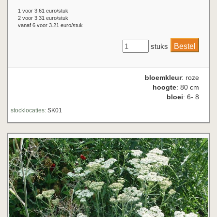
1 voor 3.61 euro/stuk
2 voor 3.31 euro/stuk
vanaf 6 voor 3.21 euro/stuk
stuks
bloemkleur
: roze
hoogte
: 80 cm
bloei
: 6- 8
stocklocaties:
SK01