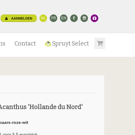
NL
FR
EN
AANMELDEN
ns
Contact
Spruyt Select
Acanthus 'Hollande du Nord'
paars-roze-wit
1 voor 5.5 euro/stuk