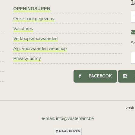
L
OPENINGSUREN
Onze bankgegevens
Vacatures
Verkoopsvoorwaarden
Sc
Alg. voorwaarden webshop
Privacy policy
FACEBOOK
I
vast
e-mail: info@vasteplant.be
NAAR BOVEN