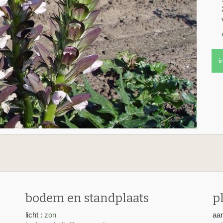
i
bodem en standplaats
p
licht :
zon
aan