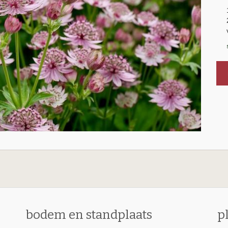
m
bodem en standplaats
p