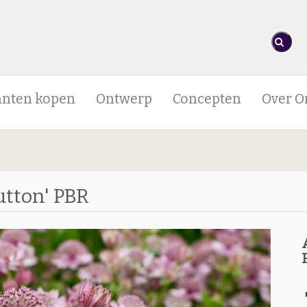
anten kopen
Ontwerp
Concepten
Over O
utton' PBR