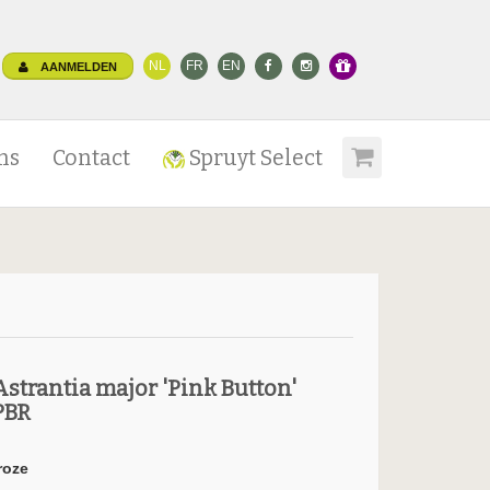
NL
FR
EN
AANMELDEN
ns
Contact
Spruyt Select
Astrantia major 'Pink Button'
PBR
roze