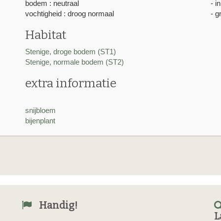
bodem : neutraal
- i
vochtigheid : droog normaal
- g
Habitat
Stenige, droge bodem (ST1)
Stenige, normale bodem (ST2)
extra informatie
snijbloem
bijenplant
Handig!
L