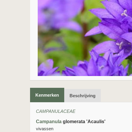
Kenmerken
Beschrijving
CAMPANULACEAE
Campanula
glomerata 'Acaulis'
vivassen