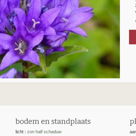
m
bodem en standplaats
p
licht :
zon
half schaduw
aan