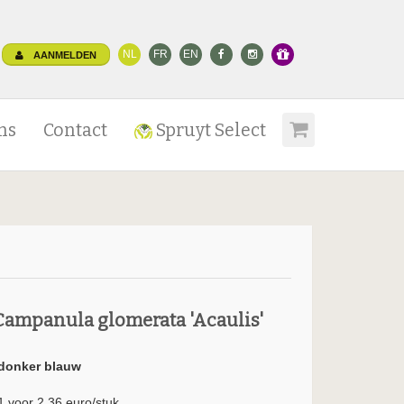
NL
FR
EN
AANMELDEN
ns
Contact
Spruyt Select
Campanula glomerata 'Acaulis'
donker blauw
1 voor 2.36 euro/stuk