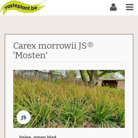
Carex morrowii JS®
'Mosten'
beige, groen blad