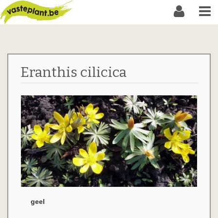
Eranthis cilicica
geel