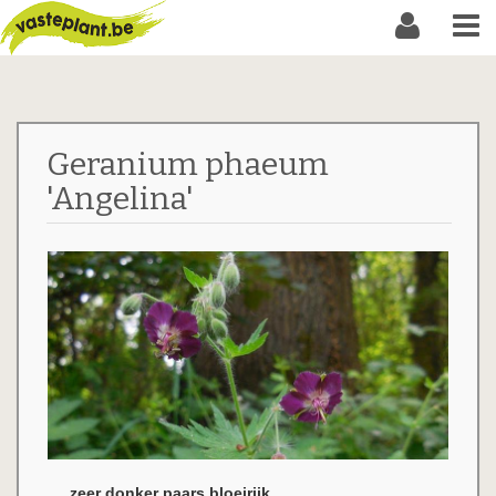
Geranium phaeum
'Angelina'
zeer donker paars,bloeirijk