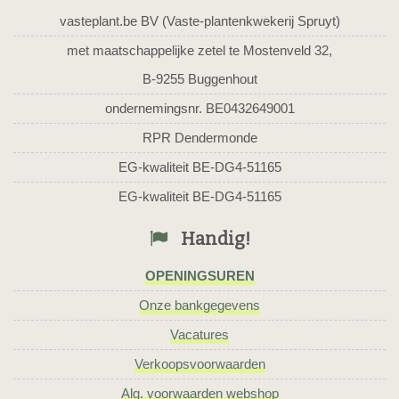
vasteplant.be BV (Vaste-plantenkwekerij Spruyt)
met maatschappelijke zetel te Mostenveld 32,
B-9255 Buggenhout
ondernemingsnr. BE0432649001
RPR Dendermonde
EG-kwaliteit BE-DG4-51165
EG-kwaliteit BE-DG4-51165
Handig!
OPENINGSUREN
Onze bankgegevens
Vacatures
Verkoopsvoorwaarden
Alg. voorwaarden webshop