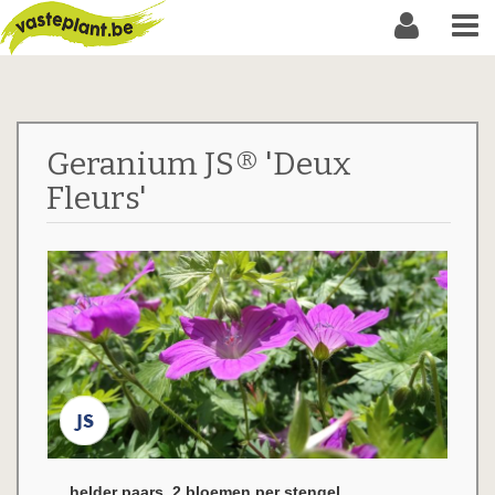
Geranium JS® 'Deux
Fleurs'
helder paars, 2 bloemen per stengel