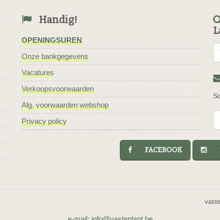
Handig!
L
OPENINGSUREN
Onze bankgegevens
Vacatures
Verkoopsvoorwaarden
Sc
Alg. voorwaarden webshop
Privacy policy
FACEBOOK
I
vast
e-mail: info@vasteplant.be