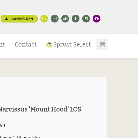
NL
FR
EN
AANMELDEN
ns
Contact
Spruyt Select
Narcissus 'Mount Hood' LOS
wit
1 voor 1.18 euro/stuk