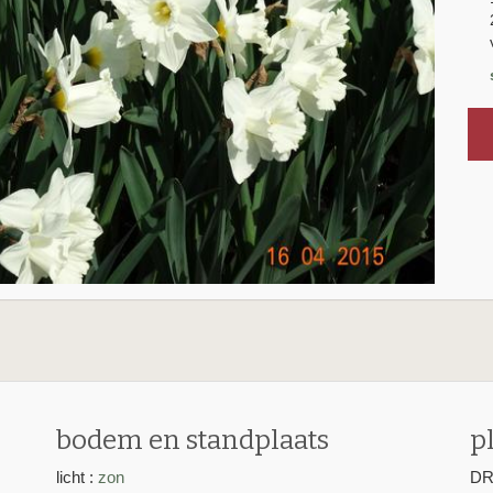
E
bodem en standplaats
p
licht :
zon
DR