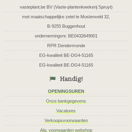
vasteplant.be BV (Vaste-plantenkwekerij Spruyt)
met maatschappelijke zetel te Mostenveld 32,
B-9255 Buggenhout
ondernemingsnr. BE0432649001
RPR Dendermonde
EG-kwaliteit BE-DG4-51165
EG-kwaliteit BE-DG4-51165
Handig!
OPENINGSUREN
Onze bankgegevens
Vacatures
Verkoopsvoorwaarden
Alg. voorwaarden webshop