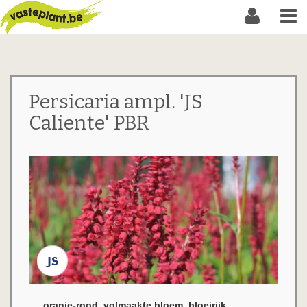
Persicaria ampl. 'JS
Caliente' PBR
oranje-rood, volmaakte bloem, bloeirijk