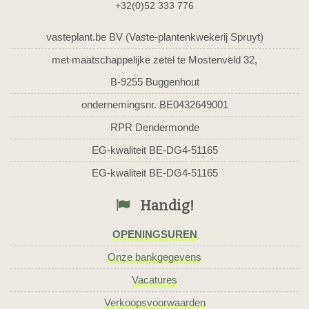
+32(0)52 333 776
vasteplant.be BV (Vaste-plantenkwekerij Spruyt)
met maatschappelijke zetel te Mostenveld 32,
B-9255 Buggenhout
ondernemingsnr. BE0432649001
RPR Dendermonde
EG-kwaliteit BE-DG4-51165
EG-kwaliteit BE-DG4-51165
Handig!
OPENINGSUREN
Onze bankgegevens
Vacatures
Verkoopsvoorwaarden