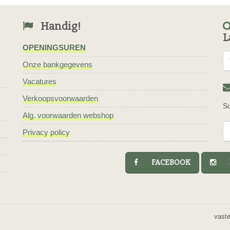
Handig!
L
OPENINGSUREN
Onze bankgegevens
Vacatures
Verkoopsvoorwaarden
Sc
Alg. voorwaarden webshop
Privacy policy
FACEBOOK
I
vast