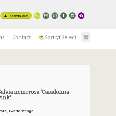
NL
FR
EN
AANMELDEN
ns
Contact
Spruyt Select
Salvia nemorosa 'Caradonna
Pink'
roze, zwarte stengel