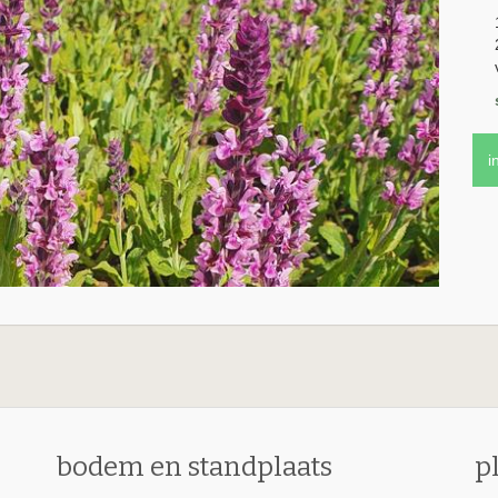
i
bodem en standplaats
p