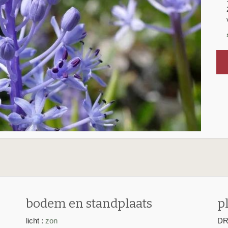
E
bodem en standplaats
p
licht :
zon
DR