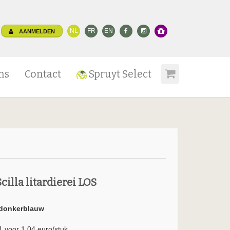
NL
FR
EN
AANMELDEN
ns
Contact
Spruyt Select
Scilla litardierei LOS
donkerblauw
1 voor 1.04 euro/stuk