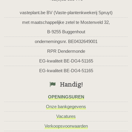
vasteplant.be BV (Vaste-plantenkwekerij Spruyt)
met maatschappelijke zetel te Mostenveld 32,
B-9255 Buggenhout
ondernemingsnr. BE0432649001
RPR Dendermonde
EG-kwaliteit BE-DG4-51165
EG-kwaliteit BE-DG4-51165
Handig!
OPENINGSUREN
Onze bankgegevens
Vacatures
Verkoopsvoorwaarden