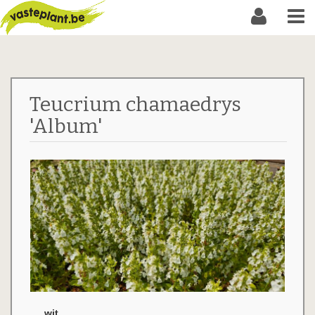
Teucrium chamaedrys
'Album'
wit