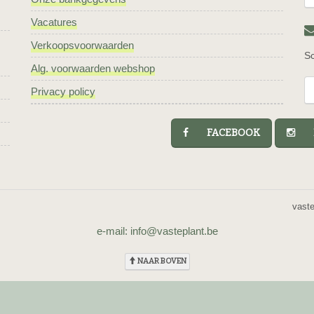
Vacatures
Verkoopsvoorwaarden
Sc
Alg. voorwaarden webshop
Privacy policy
FACEBOOK
I
vast
e-mail: info@vasteplant.be
NAAR BOVEN