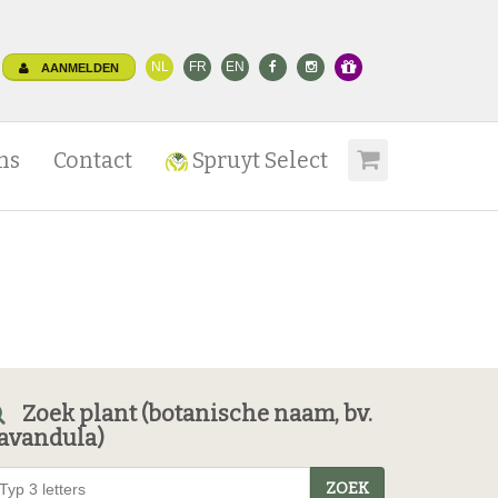
NL
FR
EN
AANMELDEN
ns
Contact
Spruyt Select
Zoek plant (botanische naam, bv.
avandula)
ZOEK