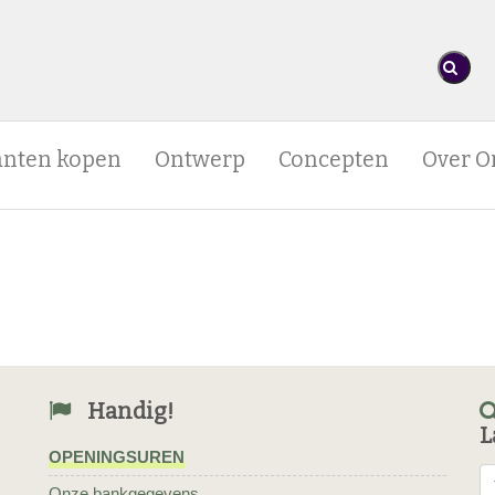
anten kopen
Ontwerp
Concepten
Over O
Handig!
L
OPENINGSUREN
Onze bankgegevens