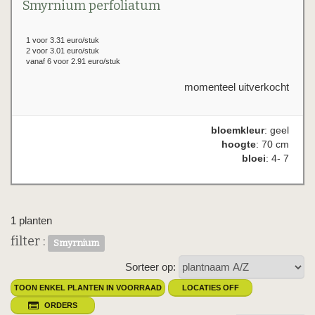
Smyrnium perfoliatum
1 voor 3.31 euro/stuk
2 voor 3.01 euro/stuk
vanaf 6 voor 2.91 euro/stuk
momenteel uitverkocht
bloemkleur
: geel
hoogte
: 70 cm
bloei
: 4- 7
1 planten
filter :
Smyrnium
Sorteer op:
TOON ENKEL PLANTEN IN VOORRAAD
LOCATIES OFF
ORDERS