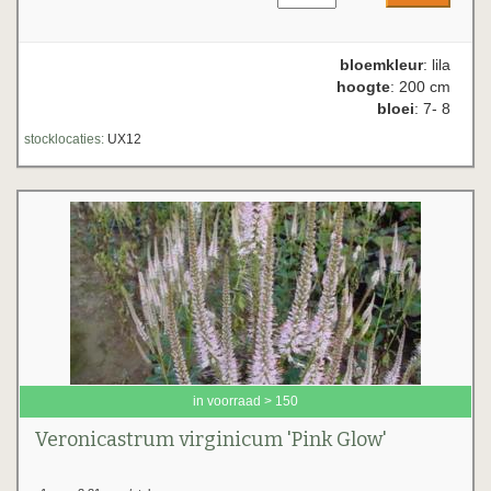
bloemkleur
: lila
hoogte
: 200 cm
bloei
: 7- 8
stocklocaties:
UX12
in voorraad > 150
Veronicastrum virginicum 'Pink Glow'