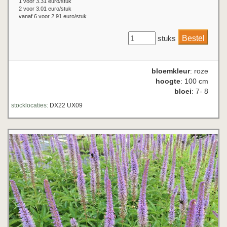
1 voor 3.31 euro/stuk
2 voor 3.01 euro/stuk
vanaf 6 voor 2.91 euro/stuk
stuks
bloemkleur
: roze
hoogte
: 100 cm
bloei
: 7- 8
stocklocaties:
DX22 UX09