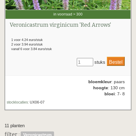
in voorraad > 300
Veronicastrum virginicum 'Red Arrows'
1 voor 4.24 euro/stuk
2 voor 3.94 euro/stuk
vanaf 6 voor 3.84 euro/stuk
stuks
bloemkleur
: paars
hoogte
: 130 cm
bloei
: 7- 8
stocklocaties:
UX06-07
11 planten
filter :
Veronicastrum