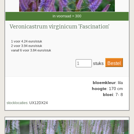
in voorraad > 300
Veronicastrum virginicum 'Fascination'
1 voor 4.24 euro/stuk
2 voor 3.94 euro/stuk
vanaf 6 voor 3.84 euro/stuk
stuks
bloemkleur
: lila
hoogte
: 170 cm
bloei
: 7- 8
stocklocaties:
UX12DX24