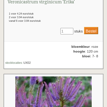
Veronicastrum virginicum 'Erika'
1 voor 4.24 euro/stuk
2 voor 3.94 euro/stuk
vanaf 6 voor 3.84 euro/stuk
stuks
bloemkleur
: roze
hoogte
: 120 cm
bloei
: 7- 8
stocklocaties:
UX02