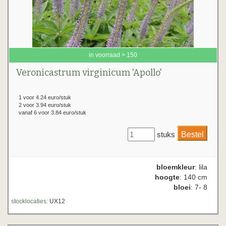
in voorraad > 150
Veronicastrum virginicum 'Apollo'
1 voor 4.24 euro/stuk
2 voor 3.94 euro/stuk
vanaf 6 voor 3.84 euro/stuk
stuks
bloemkleur
: lila
hoogte
: 140 cm
bloei
: 7- 8
stocklocaties:
UX12