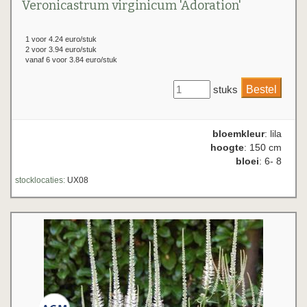
Veronicastrum virginicum 'Adoration'
1 voor 4.24 euro/stuk
2 voor 3.94 euro/stuk
vanaf 6 voor 3.84 euro/stuk
stuks
bloemkleur
: lila
hoogte
: 150 cm
bloei
: 6- 8
stocklocaties:
UX08