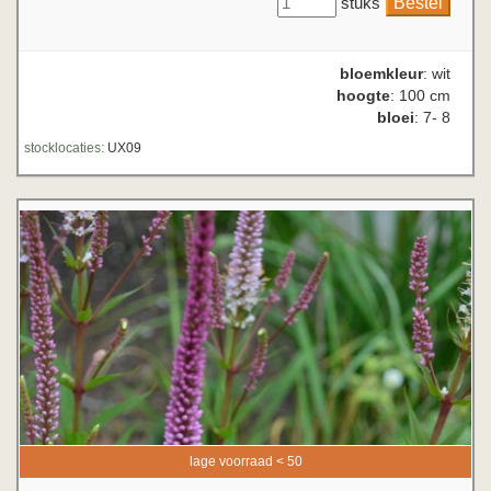
stuks
bloemkleur
: wit
hoogte
: 100 cm
bloei
: 7- 8
stocklocaties:
UX09
lage voorraad < 50