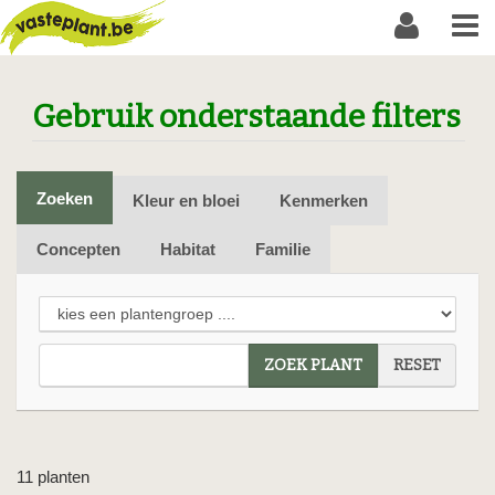
Gebruik onderstaande filters
Zoeken
Kleur en bloei
Kenmerken
Concepten
Habitat
Familie
ZOEK PLANT
RESET
11 planten