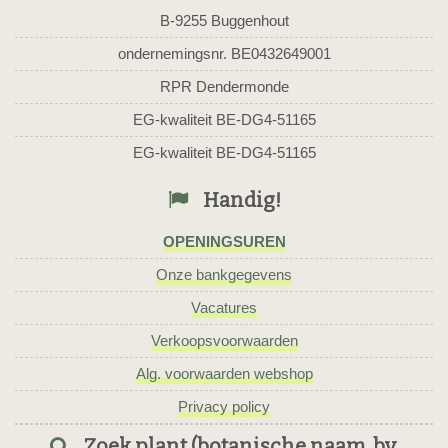
B-9255 Buggenhout
ondernemingsnr. BE0432649001
RPR Dendermonde
EG-kwaliteit BE-DG4-51165
EG-kwaliteit BE-DG4-51165
Handig!
OPENINGSUREN
Onze bankgegevens
Vacatures
Verkoopsvoorwaarden
Alg. voorwaarden webshop
Privacy policy
Zoek plant (botanische naam, bv.