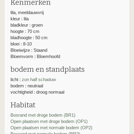
Kenmerken
lila, meeldauwvrij
kleur : lila
bladkleur : groen
hoogte : 70 cm
bladhoogte : 50 cm
bloei : 8-10
Bloeiwijze : Staand
Bloemvorm : Bloemhoofd
bodem en standplaats
licht :
zon
half schaduw
bodem : neutraal
vochtigheid : droog normaal
Habitat
Bosrand met droge bodem (BR1)
Open plaatsen met droge bodem (OP1)
Open plaatsen met normale bodem (OP2)
Bosrand met normale bodem (BR2)