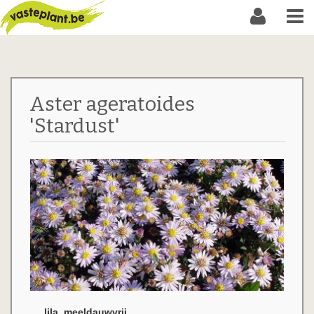
Aster ageratoides
'Stardust'
lila, meeldauwvrij