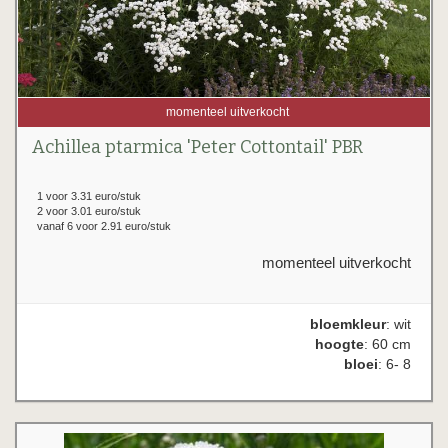
momenteel uitverkocht
Achillea ptarmica 'Peter Cottontail' PBR
1 voor 3.31 euro/stuk
2 voor 3.01 euro/stuk
vanaf 6 voor 2.91 euro/stuk
momenteel uitverkocht
bloemkleur
: wit
hoogte
: 60 cm
bloei
: 6- 8