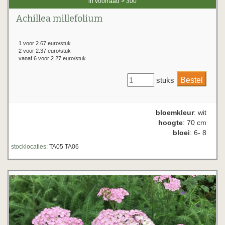
in voorraad > 300
Achillea millefolium
1 voor 2.67 euro/stuk
2 voor 2.37 euro/stuk
vanaf 6 voor 2.27 euro/stuk
stuks
bloemkleur
: wit
hoogte
: 70 cm
bloei
: 6- 8
stocklocaties:
TA05 TA06