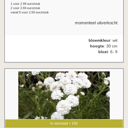
1 voor 2.99 euro/stuk
2 voor 2.69 euro/stuk
vanaf 6 voor 2.59 euro/stuk
momenteel uitverkocht
bloemkleur
: wit
hoogte
: 30 cm
bloei
: 6- 9
in voorraad < 150