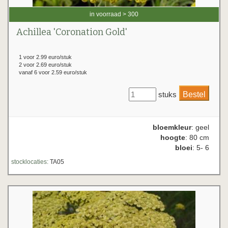
in voorraad > 300
Achillea 'Coronation Gold'
1 voor 2.99 euro/stuk
2 voor 2.69 euro/stuk
vanaf 6 voor 2.59 euro/stuk
stuks
bloemkleur
: geel
hoogte
: 80 cm
bloei
: 5- 6
stocklocaties:
TA05