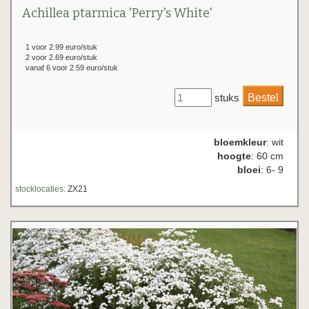
Achillea ptarmica 'Perry's White'
1 voor 2.99 euro/stuk
2 voor 2.69 euro/stuk
vanaf 6 voor 2.59 euro/stuk
stuks
bloemkleur
: wit
hoogte
: 60 cm
bloei
: 6- 9
stocklocaties:
ZX21