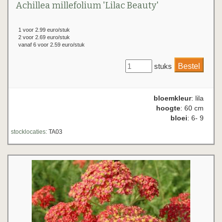
Achillea millefolium 'Lilac Beauty'
1 voor 2.99 euro/stuk
2 voor 2.69 euro/stuk
vanaf 6 voor 2.59 euro/stuk
stuks
bloemkleur
: lila
hoogte
: 60 cm
bloei
: 6- 9
stocklocaties:
TA03