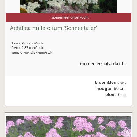
momenteel uitverkocht
Achillea millefolium 'Schneetaler'
1 voor 2.67 euro/stuk
2 voor 2.37 euro/stuk
vanaf 6 voor 2.27 euro/stuk
momenteel uitverkocht
bloemkleur
: wit
hoogte
: 60 cm
bloei
: 6- 8