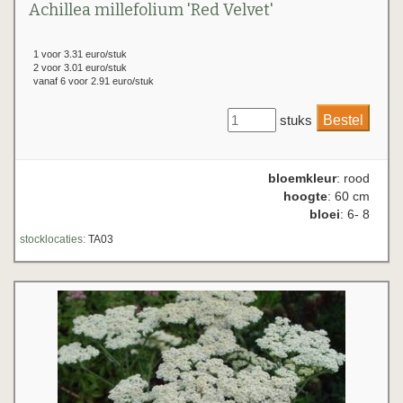
Achillea millefolium 'Red Velvet'
1 voor 3.31 euro/stuk
2 voor 3.01 euro/stuk
vanaf 6 voor 2.91 euro/stuk
stuks
bloemkleur
: rood
hoogte
: 60 cm
bloei
: 6- 8
stocklocaties:
TA03