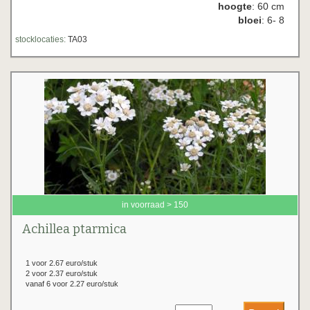
hoogte
: 60 cm
bloei
: 6- 8
stocklocaties:
TA03
in voorraad > 150
Achillea ptarmica
1 voor 2.67 euro/stuk
2 voor 2.37 euro/stuk
vanaf 6 voor 2.27 euro/stuk