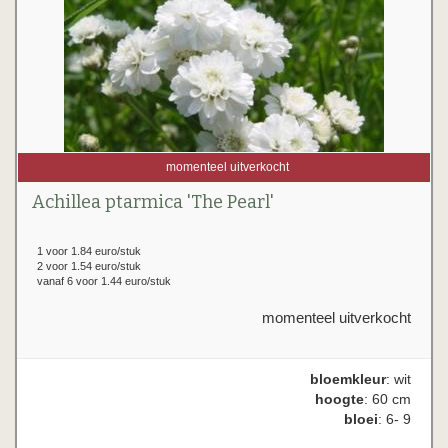
momenteel uitverkocht
Achillea ptarmica 'The Pearl'
1 voor 1.84 euro/stuk
2 voor 1.54 euro/stuk
vanaf 6 voor 1.44 euro/stuk
momenteel uitverkocht
bloemkleur
: wit
hoogte
: 60 cm
bloei
: 6- 9