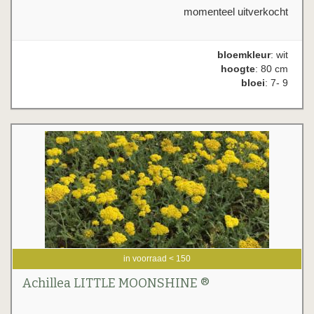
momenteel uitverkocht
bloemkleur
: wit
hoogte
: 80 cm
bloei
: 7- 9
in voorraad < 150
Achillea LITTLE MOONSHINE ®