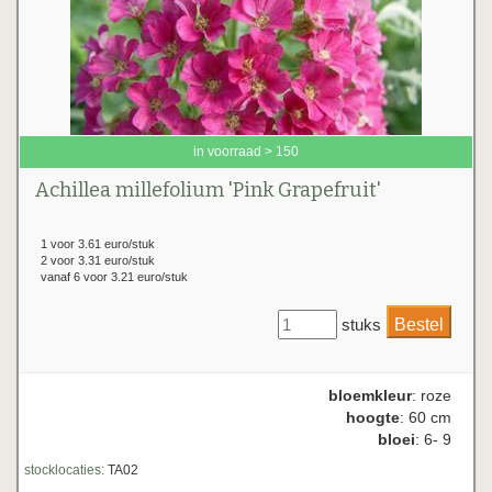
in voorraad > 150
Achillea millefolium 'Pink Grapefruit'
1 voor 3.61 euro/stuk
2 voor 3.31 euro/stuk
vanaf 6 voor 3.21 euro/stuk
stuks
bloemkleur
: roze
hoogte
: 60 cm
bloei
: 6- 9
stocklocaties:
TA02