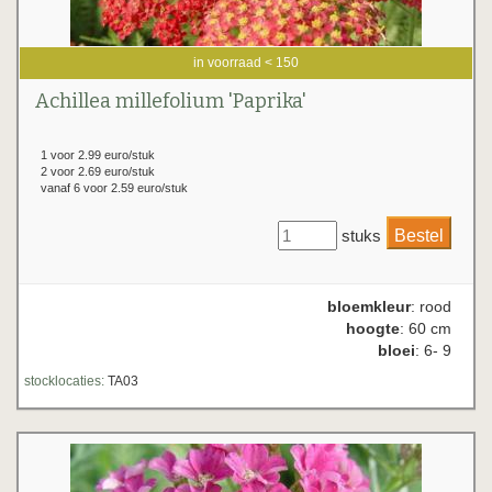
in voorraad < 150
Achillea millefolium 'Paprika'
1 voor 2.99 euro/stuk
2 voor 2.69 euro/stuk
vanaf 6 voor 2.59 euro/stuk
stuks
bloemkleur
: rood
hoogte
: 60 cm
bloei
: 6- 9
stocklocaties:
TA03