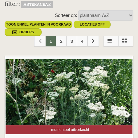
filter :
ASTERACEAE
Sorteer op:
TOON ENKEL PLANTEN IN VOORRAAD
LOCATIES OFF
ORDERS
1
2
3
4
momenteel uitverkocht