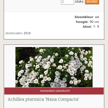
stuks
bloemkleur
: wit
hoogte
: 90 cm
bloei
: 7- 9
stocklocaties:
ZX19
momenteel uitverkocht
Achillea ptarmica 'Nana Compacta'