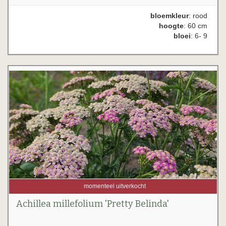
bloemkleur
: rood
hoogte
: 60 cm
bloei
: 6- 9
momenteel uitverkocht
Achillea millefolium 'Pretty Belinda'