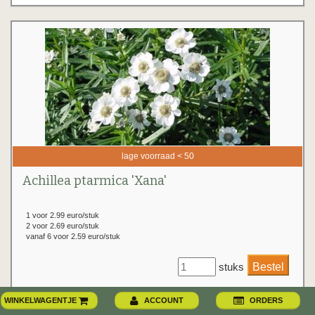
lage voorraad < 50
Achillea ptarmica 'Xana'
1 voor 2.99 euro/stuk
2 voor 2.69 euro/stuk
vanaf 6 voor 2.59 euro/stuk
stuks
WINKELWAGENTJE
ACCOUNT
ORDERS
bloemkleur
: wit