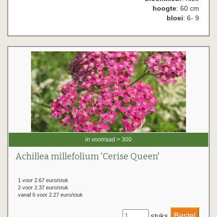
hoogte
: 60 cm
bloei
: 6- 9
in voorraad > 300
Achillea millefolium 'Cerise Queen'
1 voor 2.67 euro/stuk
2 voor 2.37 euro/stuk
vanaf 6 voor 2.27 euro/stuk
stuks