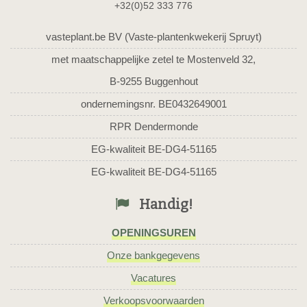
+32(0)52 333 776
vasteplant.be BV (Vaste-plantenkwekerij Spruyt)
met maatschappelijke zetel te Mostenveld 32,
B-9255 Buggenhout
ondernemingsnr. BE0432649001
RPR Dendermonde
EG-kwaliteit BE-DG4-51165
EG-kwaliteit BE-DG4-51165
Handig!
OPENINGSUREN
Onze bankgegevens
Vacatures
Verkoopsvoorwaarden