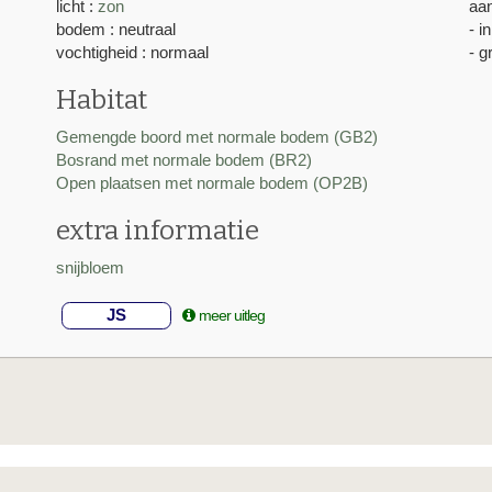
licht :
zon
aan
bodem : neutraal
- i
vochtigheid : normaal
- g
Habitat
Gemengde boord met normale bodem (GB2)
Bosrand met normale bodem (BR2)
Open plaatsen met normale bodem (OP2B)
extra informatie
snijbloem
JS
meer uitleg