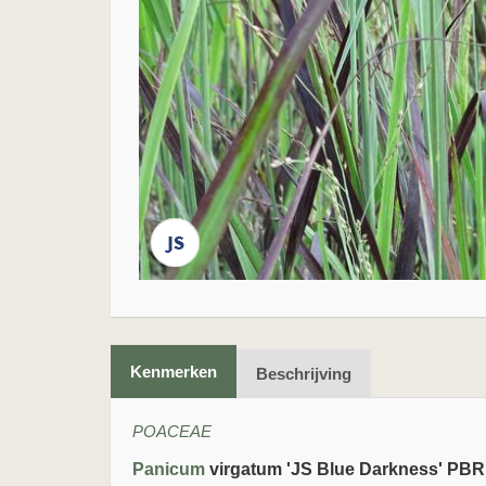
Kenmerken
Beschrijving
POACEAE
Panicum
virgatum 'JS Blue Darkness' PBR