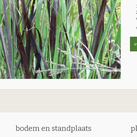
i
bodem en standplaats
p