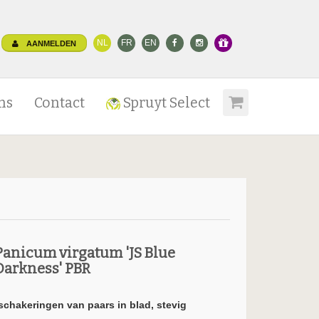
NL
FR
EN
AANMELDEN
ns
Contact
Spruyt Select
Panicum virgatum 'JS Blue
Darkness' PBR
schakeringen van paars in blad, stevig