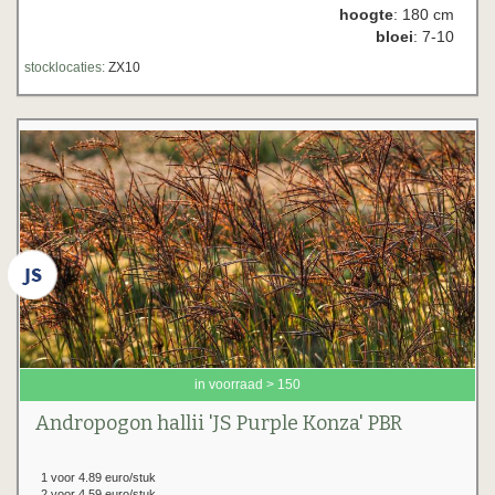
hoogte
: 180 cm
bloei
: 7-10
stocklocaties:
ZX10
in voorraad > 150
Andropogon hallii 'JS Purple Konza' PBR
1 voor 4.89 euro/stuk
2 voor 4.59 euro/stuk