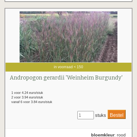
in voorraad < 150
Andropogon gerardii 'Weinheim Burgundy'
1 voor 4.24 euro/stuk
2 voor 3.94 euro/stuk
vanaf 6 voor 3.84 euro/stuk
stuks
bloemkleur
: rood