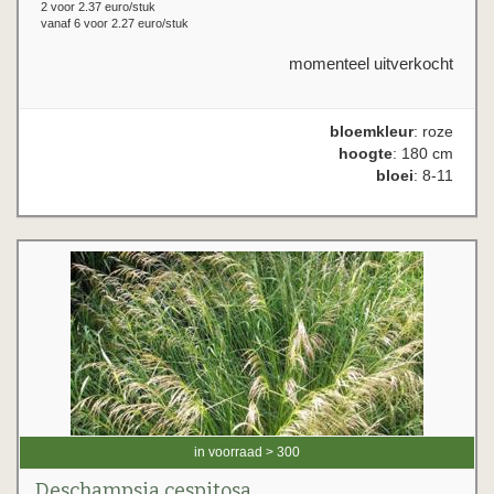
2 voor 2.37 euro/stuk
vanaf 6 voor 2.27 euro/stuk
momenteel uitverkocht
bloemkleur
: roze
hoogte
: 180 cm
bloei
: 8-11
in voorraad > 300
Deschampsia cespitosa