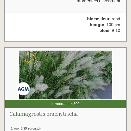
momenteel uitverkocht
bloemkleur
: rood
hoogte
: 100 cm
bloei
: 9-10
in voorraad > 300
Calamagrostis brachytricha
1 voor 2.99 euro/stuk