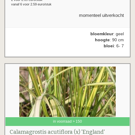
vanaf 6 voor 2.59 euro/stuk
momenteel uitverkocht
bloemkleur
: geel
hoogte
: 90 cm
bloei
: 6- 7
in voorraad > 150
Calamagrostis acutiflora (x) 'England'