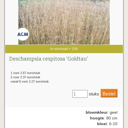
in voorraad < 150
Deschampsia cespitosa 'Goldtau'
1 voor 2.67 euro/stuk
2 voor 2.37 euro/stuk
vanaf 6 voor 2.27 euro/stuk
stuks
bloemkleur
: geel
hoogte
: 80 cm
bloei
: 6-10