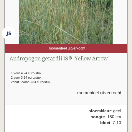
momenteel uitverkocht
Andropogon gerardii JS® 'Yellow Arrow'
1 voor 4.24 euro/stuk
2 voor 3.94 euro/stuk
vanaf 6 voor 3.84 euro/stuk
momenteel uitverkocht
bloemkleur
: geel
hoogte
: 180 cm
bloei
: 7-10