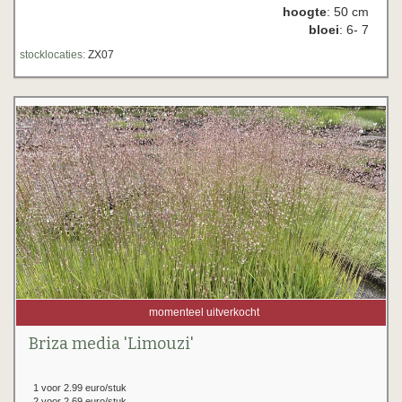
hoogte
: 50 cm
bloei
: 6- 7
stocklocaties:
ZX07
momenteel uitverkocht
Briza media 'Limouzi'
1 voor 2.99 euro/stuk
2 voor 2.69 euro/stuk