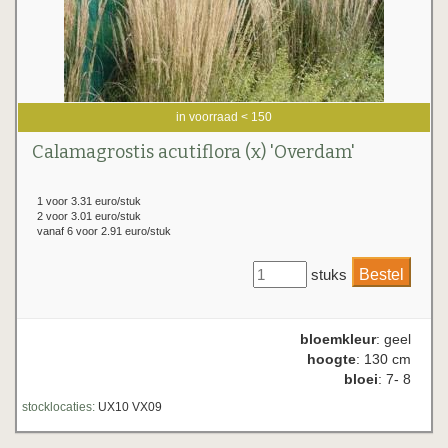
in voorraad < 150
Calamagrostis acutiflora (x) 'Overdam'
1 voor 3.31 euro/stuk
2 voor 3.01 euro/stuk
vanaf 6 voor 2.91 euro/stuk
stuks
bloemkleur
: geel
hoogte
: 130 cm
bloei
: 7- 8
stocklocaties:
UX10 VX09