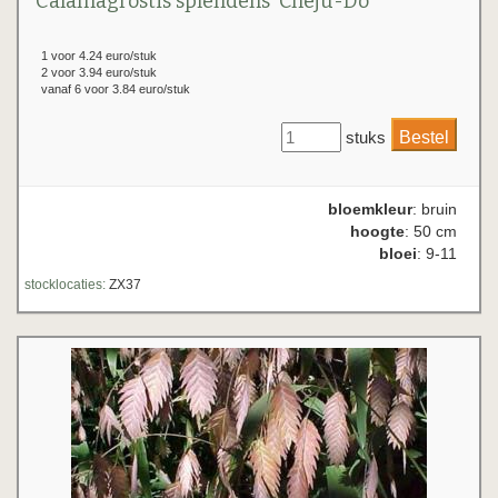
Calamagrostis splendens 'Cheju-Do'
1 voor 4.24 euro/stuk
2 voor 3.94 euro/stuk
vanaf 6 voor 3.84 euro/stuk
stuks
bloemkleur
: bruin
hoogte
: 50 cm
bloei
: 9-11
stocklocaties:
ZX37