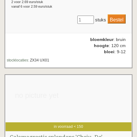
2 voor 2.69 euro/stuk
vanaf 6 voor 2.59 euro/stuk
stuks
bloemkleur
: bruin
hoogte
: 120 cm
bloei
: 9-12
stocklocaties:
ZX34 UX01
no picture yet
in voorraad < 150