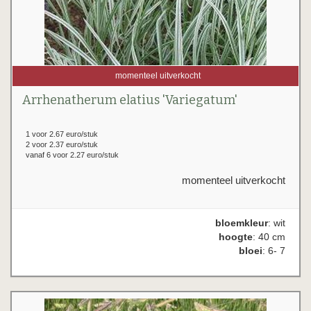
momenteel uitverkocht
Arrhenatherum elatius 'Variegatum'
1 voor 2.67 euro/stuk
2 voor 2.37 euro/stuk
vanaf 6 voor 2.27 euro/stuk
momenteel uitverkocht
bloemkleur
: wit
hoogte
: 40 cm
bloei
: 6- 7