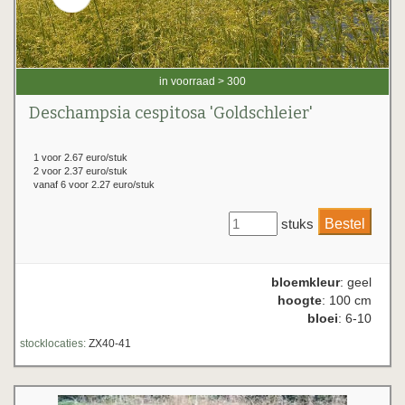
in voorraad > 300
Deschampsia cespitosa 'Goldschleier'
1 voor 2.67 euro/stuk
2 voor 2.37 euro/stuk
vanaf 6 voor 2.27 euro/stuk
stuks
bloemkleur
: geel
hoogte
: 100 cm
bloei
: 6-10
stocklocaties:
ZX40-41