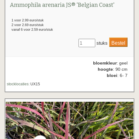
Ammophila arenaria JS® 'Belgian Coast'
1 voor 2.99 euro/stuk
2 voor 2.69 euro/stuk
vanaf 6 voor 2.59 euro/stuk
stuks
bloemkleur
: geel
hoogte
: 90 cm
bloei
: 6- 7
stocklocaties:
UX15