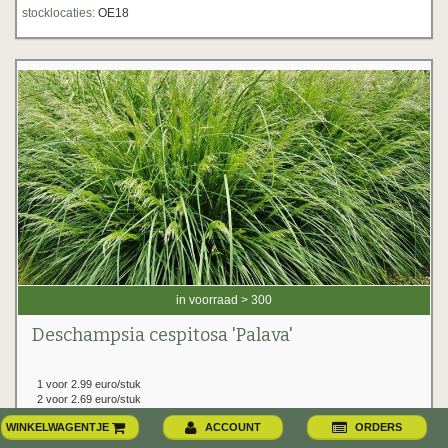
stocklocaties:
OE18
in voorraad > 300
Deschampsia cespitosa 'Palava'
1 voor 2.99 euro/stuk
2 voor 2.69 euro/stuk
vanaf 6 voor 2.59 euro/stuk
WINKELWAGENTJE
ACCOUNT
ORDERS