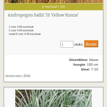
in voorraad < 150
Andropogon hallii 'JS Yellow Konza'
1 voor 4.89 euro/stuk
2 voor 4.59 euro/stuk
vanaf 6 voor 4.49 euro/stuk
stuks
bloemkleur
: blauw
hoogte
: 150 cm
bloei
: 7-10
stocklocaties:
ZX10