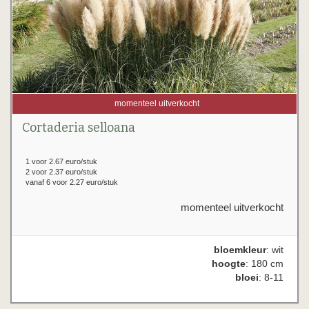
momenteel uitverkocht
Cortaderia selloana
1 voor 2.67 euro/stuk
2 voor 2.37 euro/stuk
vanaf 6 voor 2.27 euro/stuk
momenteel uitverkocht
bloemkleur
: wit
hoogte
: 180 cm
bloei
: 8-11