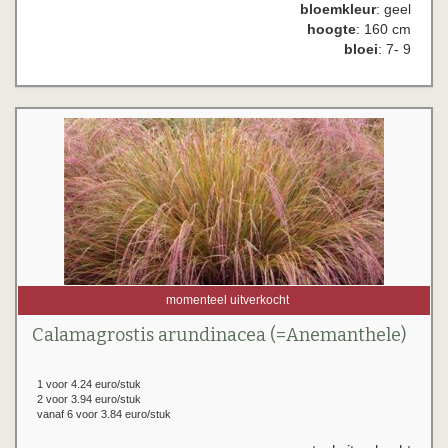
bloemkleur
: geel
hoogte
: 160 cm
bloei
: 7- 9
momenteel uitverkocht
Calamagrostis arundinacea (=Anemanthele)
1 voor 4.24 euro/stuk
2 voor 3.94 euro/stuk
vanaf 6 voor 3.84 euro/stuk