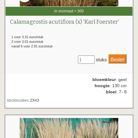
in voorraad > 300
Calamagrostis acutiflora (x) 'Karl Foerster'
1 voor 3.31 euro/stuk
2 voor 3.01 euro/stuk
vanaf 6 voor 2.91 euro/stuk
stuks
bloemkleur
: geel
hoogte
: 130 cm
bloei
: 7- 8
stocklocaties:
ZX43