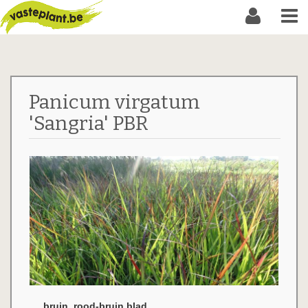
Panicum virgatum
'Sangria' PBR
bruin, rood-bruin blad