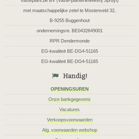
vasteplant.be BV (Vaste-plantenkwekerij Spruyt)
met maatschappelijke zetel te Mostenveld 32,
B-9255 Buggenhout
ondernemingsnr. BE0432649001
RPR Dendermonde
EG-kwaliteit BE-DG4-51165
EG-kwaliteit BE-DG4-51165
Handig!
OPENINGSUREN
Onze bankgegevens
Vacatures
Verkoopsvoorwaarden
Alg. voorwaarden webshop