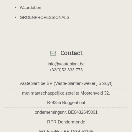
Waardebon
GROENPROFESSIONALS
Contact
info@vasteplant.be
+32(0)52 333 776
vasteplant.be BV (Vaste-plantenkwekerij Spruyt)
met maatschappelijke zetel te Mostenveld 32,
B-9255 Buggenhout
ondernemingsnr. BE0432649001
RPR Dendermonde
EG-kwaliteit BE-DG4-51165