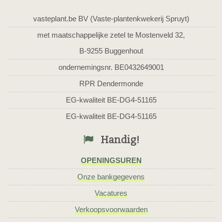
vasteplant.be BV (Vaste-plantenkwekerij Spruyt)
met maatschappelijke zetel te Mostenveld 32,
B-9255 Buggenhout
ondernemingsnr. BE0432649001
RPR Dendermonde
EG-kwaliteit BE-DG4-51165
EG-kwaliteit BE-DG4-51165
Handig!
OPENINGSUREN
Onze bankgegevens
Vacatures
Verkoopsvoorwaarden