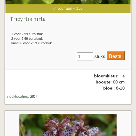
in voorraad < 150
Tricyrtis hirta
1 voor 2.99 euro/stuk
2 voor 2.69 euro/stuk
vanaf 6 voor 2.59 euro/stuk
stuks
bloemkleur
: lila
hoogte
: 60 cm
bloei
: 8-10
stocklocaties:
SI07