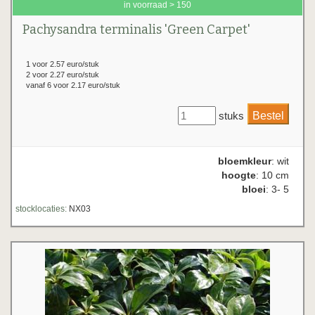
in voorraad > 150
Pachysandra terminalis 'Green Carpet'
1 voor 2.57 euro/stuk
2 voor 2.27 euro/stuk
vanaf 6 voor 2.17 euro/stuk
stuks
bloemkleur
: wit
hoogte
: 10 cm
bloei
: 3- 5
stocklocaties:
NX03