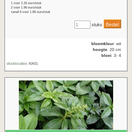
1 voor 2.26 euro/stuk
2 voor 1.96 euro/stuk
vanaf 6 voor 1.86 euro/stuk
stuks
bloemkleur
: wit
hoogte
: 20 cm
bloei
: 3- 4
stocklocaties:
NX01