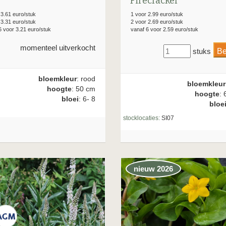
'Firecracker'
 3.61 euro/stuk
1 voor 2.99 euro/stuk
 3.31 euro/stuk
2 voor 2.69 euro/stuk
6 voor 3.21 euro/stuk
vanaf 6 voor 2.59 euro/stuk
momenteel uitverkocht
stuks
bloemkleur
: rood
bloemkleur
hoogte
: 50 cm
hoogte
: 
bloei
: 6- 8
bloe
stocklocaties:
SI07
nieuw 2026