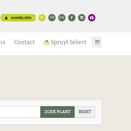
NL
FR
EN
AANMELDEN
ns
Contact
Spruyt Select
ZOEK PLANT
RESET