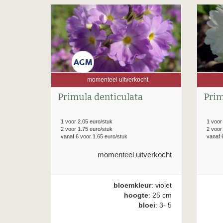
momenteel uitverkocht
Primula denticulata
Prim
1 voor 2.05 euro/stuk
1 voor
2 voor 1.75 euro/stuk
2 voor
vanaf 6 voor 1.65 euro/stuk
vanaf 
momenteel uitverkocht
bloemkleur
: violet
hoogte
: 25 cm
bloei
: 3- 5