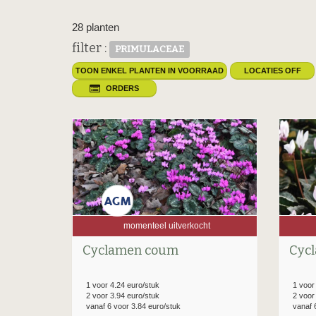
28 planten
filter :
PRIMULACEAE
TOON ENKEL PLANTEN IN VOORRAAD
LOCATIES OFF
ORDERS
momenteel uitverkocht
Cyclamen coum
Cyc
1 voor 4.24 euro/stuk
1 voor
2 voor 3.94 euro/stuk
2 voor
vanaf 6 voor 3.84 euro/stuk
vanaf 