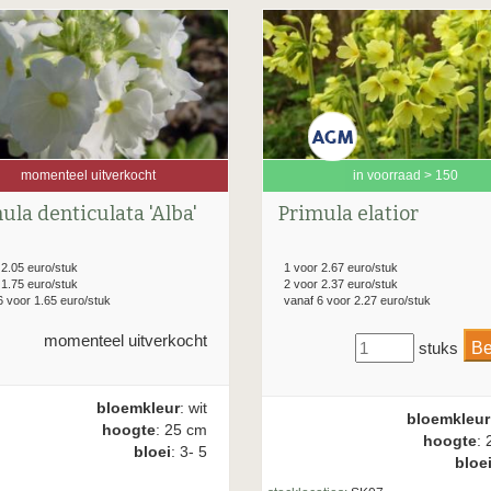
momenteel uitverkocht
in voorraad > 150
ula denticulata 'Alba'
Primula elatior
 2.05 euro/stuk
1 voor 2.67 euro/stuk
 1.75 euro/stuk
2 voor 2.37 euro/stuk
6 voor 1.65 euro/stuk
vanaf 6 voor 2.27 euro/stuk
momenteel uitverkocht
stuks
bloemkleur
: wit
bloemkleur
hoogte
: 25 cm
hoogte
: 
bloei
: 3- 5
bloe