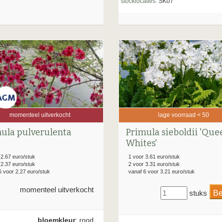
stocklocaties:
SK07
lage voorraad < 50
momenteel uitverkocht
Primula sieboldii 'Que
ula pulverulenta
Whites'
1 voor 3.61 euro/stuk
 2.67 euro/stuk
2 voor 3.31 euro/stuk
 2.37 euro/stuk
vanaf 6 voor 3.21 euro/stuk
6 voor 2.27 euro/stuk
momenteel uitverkocht
stuks
bloemkleur
: rood