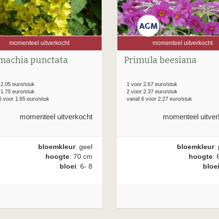
momenteel uitverkocht
momenteel uitverkocht
machia punctata
Primula beesiana
 2.05 euro/stuk
1 voor 2.67 euro/stuk
 1.75 euro/stuk
2 voor 2.37 euro/stuk
6 voor 1.65 euro/stuk
vanaf 6 voor 2.27 euro/stuk
momenteel uitverkocht
momenteel uitver
bloemkleur
: geel
bloemkleur
:
hoogte
: 70 cm
hoogte
: 
bloei
: 6- 8
bloe