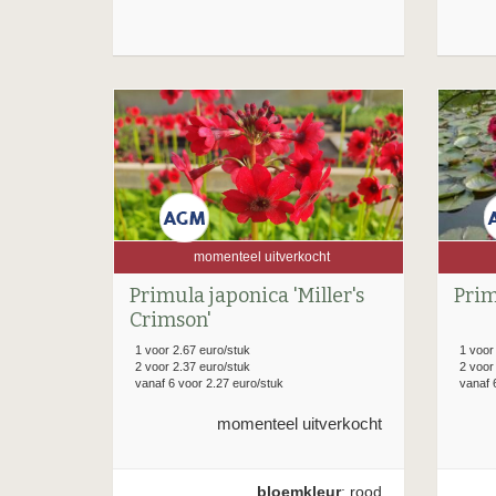
momenteel uitverkocht
Primula japonica 'Miller's
Prim
Crimson'
1 voor 2.67 euro/stuk
1 voor
2 voor 2.37 euro/stuk
2 voor
vanaf 6 voor 2.27 euro/stuk
vanaf 
momenteel uitverkocht
bloemkleur
: rood