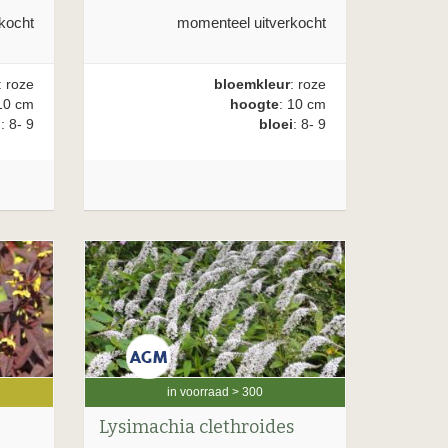
kocht
momenteel uitverkocht
: roze
bloemkleur
: roze
10 cm
hoogte
: 10 cm
i
: 8- 9
bloei
: 8- 9
in voorraad > 300
Lysimachia clethroides