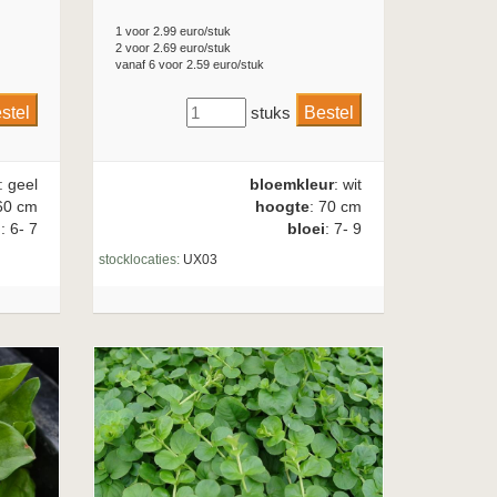
1 voor 2.99 euro/stuk
2 voor 2.69 euro/stuk
vanaf 6 voor 2.59 euro/stuk
stuks
: geel
bloemkleur
: wit
60 cm
hoogte
: 70 cm
i
: 6- 7
bloei
: 7- 9
stocklocaties:
UX03