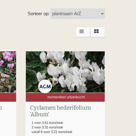
Sorteer op:
momenteel uitverkocht
m
Cyclamen hederifolium
'Album'
1 voor 3.61 euro/stuk
2 voor 3.31 euro/stuk
vanaf 6 voor 3.21 euro/stuk