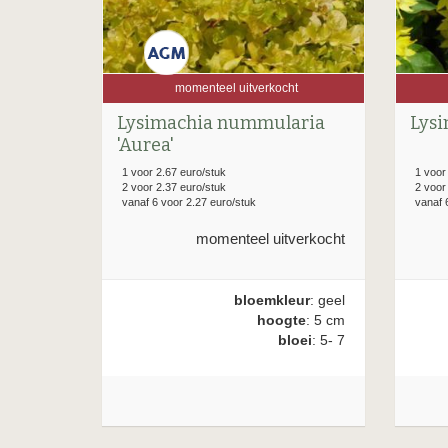
momenteel uitverkocht
Lysimachia nummularia
Lysi
'Aurea'
1 voor 2.67 euro/stuk
1 voor
2 voor 2.37 euro/stuk
2 voor
vanaf 6 voor 2.27 euro/stuk
vanaf 
momenteel uitverkocht
bloemkleur
: geel
hoogte
: 5 cm
bloei
: 5- 7