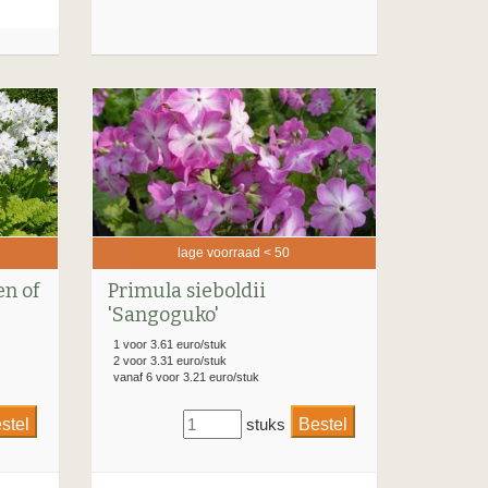
lage voorraad < 50
en of
Primula sieboldii
'Sangoguko'
1 voor 3.61 euro/stuk
2 voor 3.31 euro/stuk
vanaf 6 voor 3.21 euro/stuk
stuks