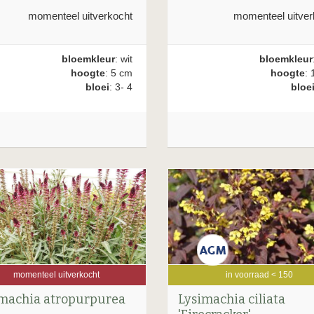
momenteel uitverkocht
momenteel uitver
bloemkleur
: wit
bloemkleur
hoogte
: 5 cm
hoogte
: 
bloei
: 3- 4
bloe
momenteel uitverkocht
in voorraad < 150
machia atropurpurea
Lysimachia ciliata