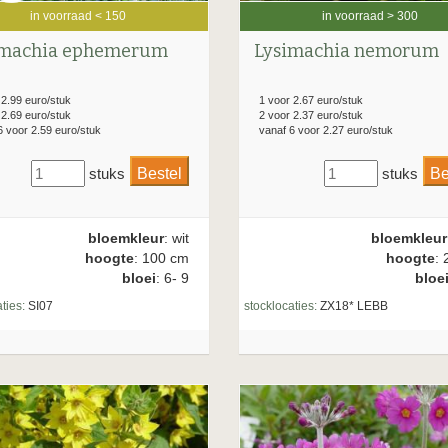
in voorraad < 150
in voorraad > 300
imachia ephemerum
Lysimachia nemorum
 2.99 euro/stuk
1 voor 2.67 euro/stuk
 2.69 euro/stuk
2 voor 2.37 euro/stuk
6 voor 2.59 euro/stuk
vanaf 6 voor 2.27 euro/stuk
stuks
stuks
bloemkleur
: wit
bloemkleur
hoogte
: 100 cm
hoogte
: 
bloei
: 6- 9
bloe
ties:
SI07
stocklocaties:
ZX18* LEBB