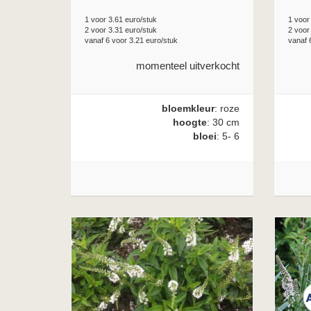
1 voor 3.61 euro/stuk
1 voor
2 voor 3.31 euro/stuk
2 voor
vanaf 6 voor 3.21 euro/stuk
vanaf 
momenteel uitverkocht
bloemkleur
: roze
hoogte
: 30 cm
bloei
: 5- 6