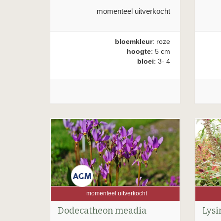
momenteel uitverkocht
bloemkleur
: roze
hoogte
: 5 cm
bloei
: 3- 4
momenteel uitverkocht
Dodecatheon meadia
Lysi