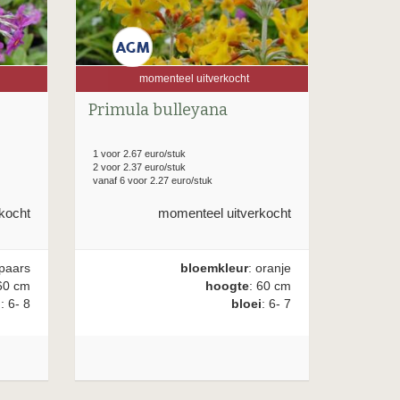
momenteel uitverkocht
Primula bulleyana
1 voor 2.67 euro/stuk
2 voor 2.37 euro/stuk
vanaf 6 voor 2.27 euro/stuk
kocht
momenteel uitverkocht
 paars
bloemkleur
: oranje
60 cm
hoogte
: 60 cm
i
: 6- 8
bloei
: 6- 7