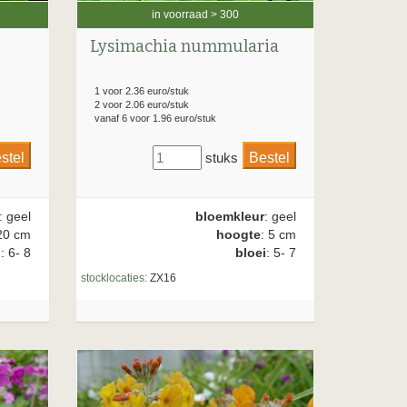
in voorraad > 300
Lysimachia nummularia
1 voor 2.36 euro/stuk
2 voor 2.06 euro/stuk
vanaf 6 voor 1.96 euro/stuk
stuks
: geel
bloemkleur
: geel
20 cm
hoogte
: 5 cm
i
: 6- 8
bloei
: 5- 7
stocklocaties:
ZX16