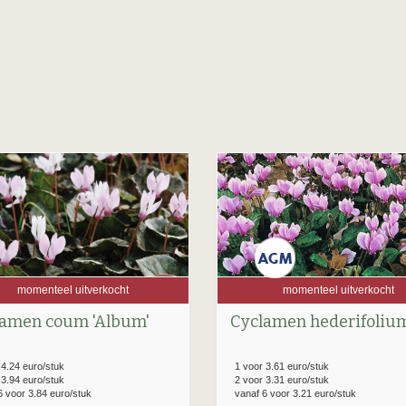
momenteel uitverkocht
momenteel uitverkocht
lamen coum 'Album'
Cyclamen hederifoliu
 4.24 euro/stuk
1 voor 3.61 euro/stuk
 3.94 euro/stuk
2 voor 3.31 euro/stuk
6 voor 3.84 euro/stuk
vanaf 6 voor 3.21 euro/stuk