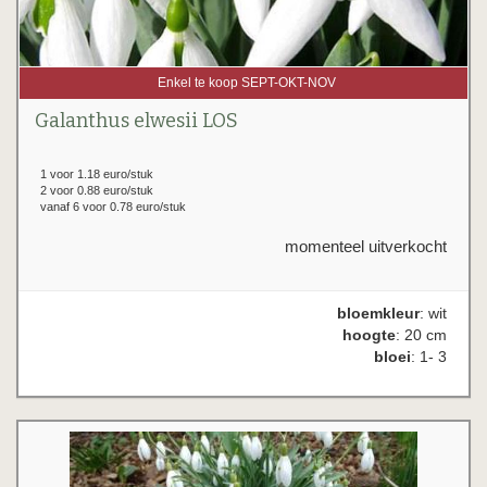
Enkel te koop SEPT-OKT-NOV
Galanthus elwesii LOS
1 voor 1.18 euro/stuk
2 voor 0.88 euro/stuk
vanaf 6 voor 0.78 euro/stuk
momenteel uitverkocht
bloemkleur
: wit
hoogte
: 20 cm
bloei
: 1- 3