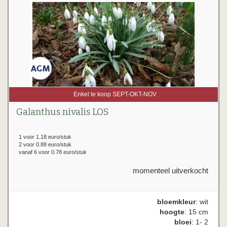
Enkel te koop SEPT-OKT-NOV
Galanthus nivalis LOS
1 voor 1.18 euro/stuk
2 voor 0.88 euro/stuk
vanaf 6 voor 0.78 euro/stuk
momenteel uitverkocht
bloemkleur
: wit
hoogte
: 15 cm
bloei
: 1- 2