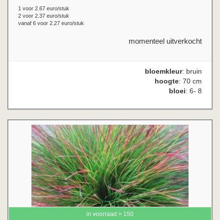
1 voor 2.67 euro/stuk
2 voor 2.37 euro/stuk
vanaf 6 voor 2.27 euro/stuk
momenteel uitverkocht
bloemkleur
: bruin
hoogte
: 70 cm
bloei
: 6- 8
in voorraad > 150