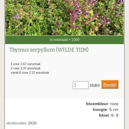
in voorraad > 1000
Thymus serpyllum (WILDE TIJM)
1 voor 2.67 euro/stuk
2 voor 2.37 euro/stuk
vanaf 6 voor 2.27 euro/stuk
stuks
bloemkleur
: roze
hoogte
: 5 cm
bloei
: 6- 8
stocklocaties:
ZX20