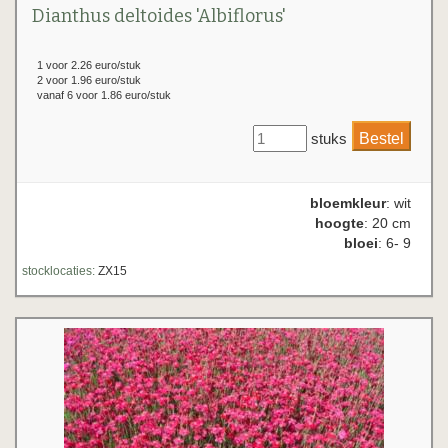
Dianthus deltoides 'Albiflorus'
1 voor 2.26 euro/stuk
2 voor 1.96 euro/stuk
vanaf 6 voor 1.86 euro/stuk
stuks
bloemkleur
: wit
hoogte
: 20 cm
bloei
: 6- 9
stocklocaties:
ZX15