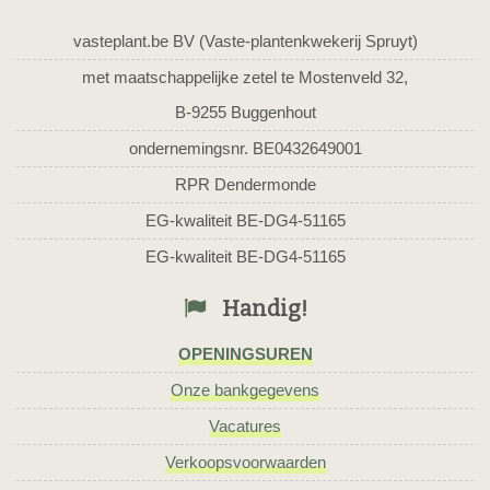
vasteplant.be BV (Vaste-plantenkwekerij Spruyt)
met maatschappelijke zetel te Mostenveld 32,
B-9255 Buggenhout
ondernemingsnr. BE0432649001
RPR Dendermonde
EG-kwaliteit BE-DG4-51165
EG-kwaliteit BE-DG4-51165
Handig!
OPENINGSUREN
Onze bankgegevens
Vacatures
Verkoopsvoorwaarden