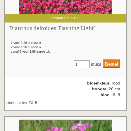
in voorraad < 150
Dianthus deltoides 'Flashing Light'
1 voor 2.26 euro/stuk
2 voor 1.96 euro/stuk
vanaf 6 voor 1.86 euro/stuk
stuks
bloemkleur
: rood
hoogte
: 20 cm
bloei
: 6- 9
stocklocaties:
ZX15