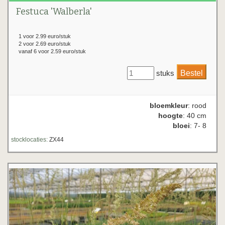
Festuca 'Walberla'
1 voor 2.99 euro/stuk
2 voor 2.69 euro/stuk
vanaf 6 voor 2.59 euro/stuk
stuks
bloemkleur
: rood
hoogte
: 40 cm
bloei
: 7- 8
stocklocaties:
ZX44