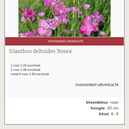
momenteel uitverkocht
Dianthus deltoides 'Rosea'
1 voor 2.26 euro/stuk
2 voor 1.96 euro/stuk
vanaf 6 voor 1.86 euro/stuk
momenteel uitverkocht
bloemkleur
: roze
hoogte
: 20 cm
bloei
: 6- 9