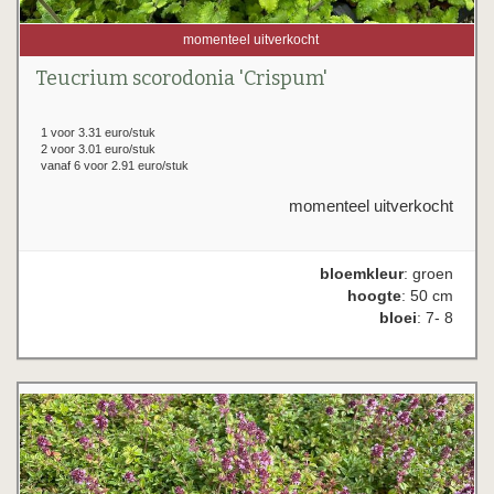
momenteel uitverkocht
Teucrium scorodonia 'Crispum'
1 voor 3.31 euro/stuk
2 voor 3.01 euro/stuk
vanaf 6 voor 2.91 euro/stuk
momenteel uitverkocht
bloemkleur
: groen
hoogte
: 50 cm
bloei
: 7- 8