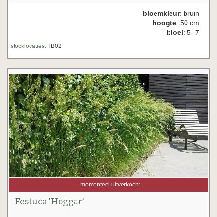
bloemkleur
: bruin
hoogte
: 50 cm
bloei
: 5- 7
stocklocaties:
TB02
momenteel uitverkocht
Festuca 'Hoggar'