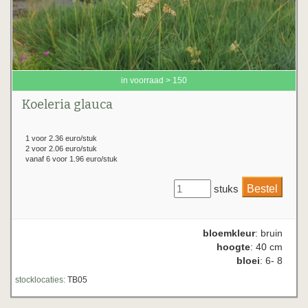
in voorraad > 150
Koeleria glauca
1 voor 2.36 euro/stuk
2 voor 2.06 euro/stuk
vanaf 6 voor 1.96 euro/stuk
stuks
bloemkleur
: bruin
hoogte
: 40 cm
bloei
: 6- 8
stocklocaties:
TB05