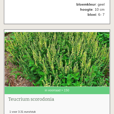
bloemkleur
: geel
hoogte
: 10 cm
bloei
: 6- 7
in voorraad > 150
Teucrium scorodonia
1 voor 3.31 euro/stuk