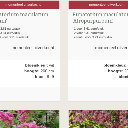
momenteel uitverkocht
momenteel uitverkocht
atorium maculatum
Eupatorium maculat
um'
'Atropurpureum'
 3.61 euro/stuk
1 voor 3.61 euro/stuk
 3.31 euro/stuk
2 voor 3.31 euro/stuk
6 voor 3.21 euro/stuk
vanaf 6 voor 3.21 euro/stuk
momenteel uitverkocht
momenteel uitver
bloemkleur
: wit
bloemkleur
:
hoogte
: 200 cm
hoogte
: 2
bloei
: 8- 9
bloe