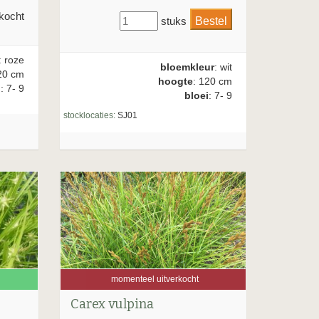
kocht
stuks
: roze
bloemkleur
: wit
20 cm
hoogte
: 120 cm
i
: 7- 9
bloei
: 7- 9
stocklocaties:
SJ01
momenteel uitverkocht
Carex vulpina