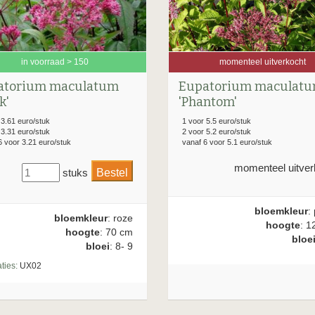
momenteel uitverkocht
in voorraad > 150
Eupatorium maculat
atorium maculatum
'Phantom'
k'
1 voor 5.5 euro/stuk
 3.61 euro/stuk
2 voor 5.2 euro/stuk
 3.31 euro/stuk
vanaf 6 voor 5.1 euro/stuk
6 voor 3.21 euro/stuk
momenteel uitver
stuks
bloemkleur
:
bloemkleur
: roze
hoogte
: 1
hoogte
: 70 cm
bloe
bloei
: 8- 9
ties:
UX02