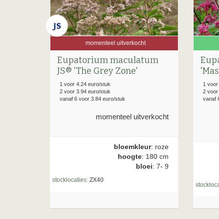
momenteel uitverkocht
Eupatorium maculatum
Eup
JS® 'The Grey Zone'
'Mas
1 voor 4.24 euro/stuk
1 voor
2 voor 3.94 euro/stuk
2 voor
vanaf 6 voor 3.84 euro/stuk
vanaf 
momenteel uitverkocht
bloemkleur
: roze
hoogte
: 180 cm
bloei
: 7- 9
stocklocaties:
ZX40
stockloca