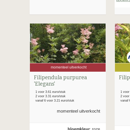
stockloca
momenteel uitverkocht
Filipendula purpurea
Fili
'Elegans'
1 voor 3.61 euro/stuk
1 voor
2 voor 3.31 euro/stuk
2 voor
vanaf 6 voor 3.21 euro/stuk
vanaf 
momenteel uitverkocht
bloemkleur
: roze