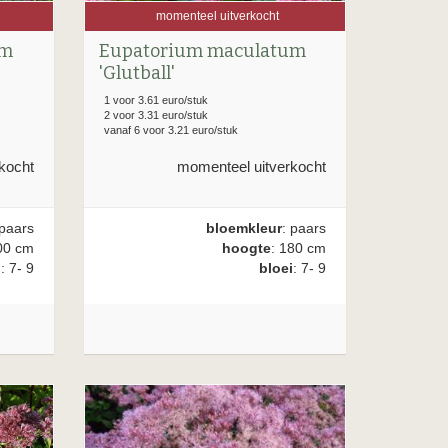
momenteel uitverkocht
um
Eupatorium maculatum
'Glutball'
1 voor 3.61 euro/stuk
2 voor 3.31 euro/stuk
vanaf 6 voor 3.21 euro/stuk
kocht
momenteel uitverkocht
 paars
bloemkleur
: paars
00 cm
hoogte
: 180 cm
i
: 7- 9
bloei
: 7- 9