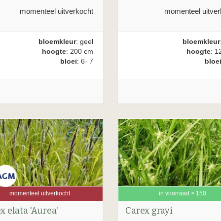
momenteel uitver
momenteel uitverkocht
bloemkleur
bloemkleur
: geel
hoogte
: 1
hoogte
: 200 cm
bloe
bloei
: 6- 7
momenteel uitverkocht
in voorraad > 150
x elata 'Aurea'
Carex grayi