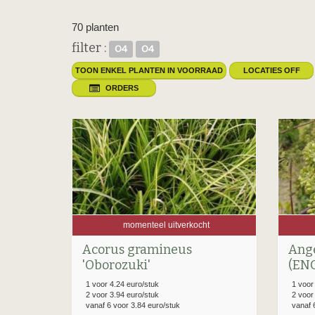
70 planten
filter :
O4
O4
TOON ENKEL PLANTEN IN VOORRAAD
LOCATIES OFF
ORDERS
momenteel uitverkocht
Acorus gramineus
Ange
'Oborozuki'
(EN
1 voor 4.24 euro/stuk
1 voor
2 voor 3.94 euro/stuk
2 voor
vanaf 6 voor 3.84 euro/stuk
vanaf 