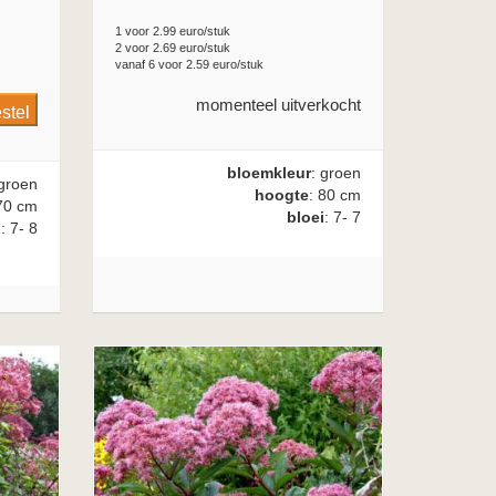
1 voor 2.99 euro/stuk
2 voor 2.69 euro/stuk
vanaf 6 voor 2.59 euro/stuk
momenteel uitverkocht
bloemkleur
: groen
 groen
hoogte
: 80 cm
70 cm
bloei
: 7- 7
i
: 7- 8