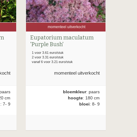
momenteel uitverkocht
um
Eupatorium maculatum
'Purple Bush'
1 voor 3.61 euro/stuk
2 voor 3.31 euro/stuk
vanaf 6 voor 3.21 euro/stuk
kocht
momenteel uitverkocht
 paars
bloemkleur
: paars
20 cm
hoogte
: 180 cm
i
: 7- 9
bloei
: 8- 9