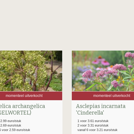
momenteel uitverkocht
momenteel uitverkocht
Asclepias incarnata
lica archangelica
'Cinderella'
GELWORTEL)
1 voor 3.61 euro/stuk
 2.99 euro/stuk
2 voor 3.31 euro/stuk
 2.69 euro/stuk
vanaf 6 voor 3.21 euro/stuk
6 voor 2.59 euro/stuk