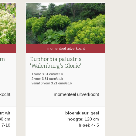
momenteel uitverkocht
um
Euphorbia palustris
'Walenburg's Glorie'
1 voor 3.61 euro/stuk
2 voor 3.31 euro/stuk
vanaf 6 voor 3.21 euro/stuk
kocht
momenteel uitverkocht
ur
: wit
bloemkleur
: geel
80 cm
hoogte
: 120 cm
: 7-10
bloei
: 4- 5