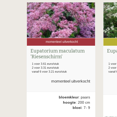
momenteel uitverkocht
Eupatorium maculatum
Eupa
'Riesenschirm'
1 voor 3.61 euro/stuk
1 voor
2 voor 3.31 euro/stuk
2 voor
vanaf 6 voor 3.21 euro/stuk
vanaf 
momenteel uitverkocht
bloemkleur
: paars
hoogte
: 200 cm
bloei
: 7- 9