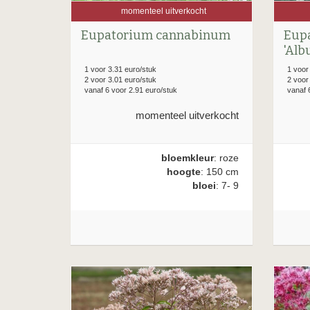
momenteel uitverkocht
Eupatorium cannabinum
Eup
'Alb
1 voor 3.31 euro/stuk
1 voor
2 voor 3.01 euro/stuk
2 voor
vanaf 6 voor 2.91 euro/stuk
vanaf 
momenteel uitverkocht
bloemkleur
: roze
hoogte
: 150 cm
bloei
: 7- 9