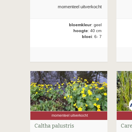
momenteel uitverkocht
bloemkleur
: geel
hoogte
: 40 cm
bloei
: 6- 7
momenteel uitverkocht
Caltha palustris
Care