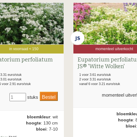
in voorraad < 150
momenteel uitverkocht
torium perfoliatum
Eupatorium perfoliat
JS® 'Witte Wolken'
 3.31 euro/stuk
1 voor 3.61 euro/stuk
 3.01 euro/stuk
2 voor 3.31 euro/stuk
6 voor 2.91 euro/stuk
vanaf 6 voor 3.21 euro/stuk
momenteel uitver
stuks
bloemkle
bloemkleur
: wit
hoogte
: 
hoogte
: 130 cm
bloei
bloei
: 7-10