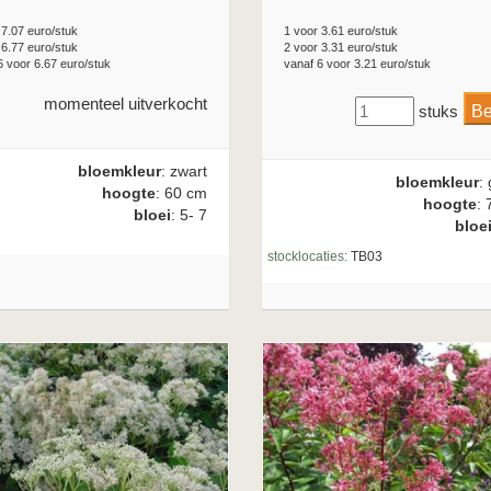
 7.07 euro/stuk
1 voor 3.61 euro/stuk
 6.77 euro/stuk
2 voor 3.31 euro/stuk
6 voor 6.67 euro/stuk
vanaf 6 voor 3.21 euro/stuk
momenteel uitverkocht
stuks
bloemkleur
: zwart
bloemkleur
:
hoogte
: 60 cm
hoogte
: 
bloei
: 5- 7
bloe
stocklocaties:
TB03