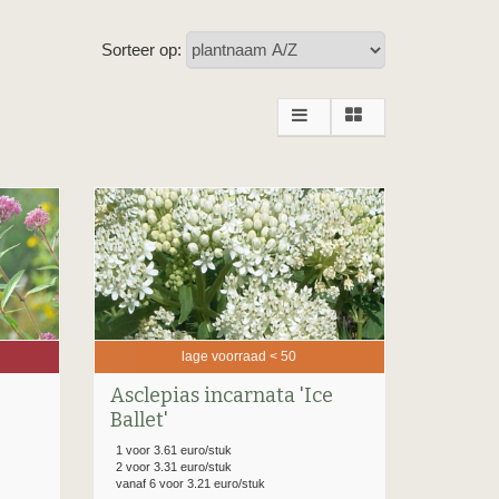
Sorteer op:
lage voorraad < 50
Asclepias incarnata 'Ice
Ballet'
1 voor 3.61 euro/stuk
2 voor 3.31 euro/stuk
vanaf 6 voor 3.21 euro/stuk