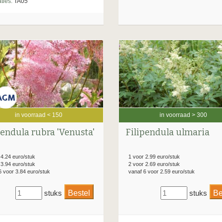
ties:
TA05
in voorraad > 300
in voorraad < 150
Filipendula ulmaria
pendula rubra 'Venusta'
1 voor 2.99 euro/stuk
 4.24 euro/stuk
2 voor 2.69 euro/stuk
 3.94 euro/stuk
vanaf 6 voor 2.59 euro/stuk
6 voor 3.84 euro/stuk
stuks
stuks