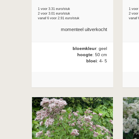
1 voor 3.31 euro/stuk
1 voor
2 voor 3.01 euro/stuk
2 voor
vanaf 6 voor 2.91 euro/stuk
vanaf 
momenteel uitverkocht
bloemkleur
: geel
hoogte
: 50 cm
bloei
: 4- 5