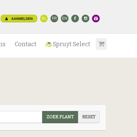
NL
FR
EN
AANMELDEN
ns
Contact
Spruyt Select
ZOEK PLANT
RESET