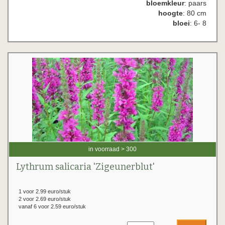
bloemkleur
: paars
hoogte
: 80 cm
bloei
: 6- 8
in voorraad > 300
Lythrum salicaria 'Zigeunerblut'
1 voor 2.99 euro/stuk
2 voor 2.69 euro/stuk
vanaf 6 voor 2.59 euro/stuk