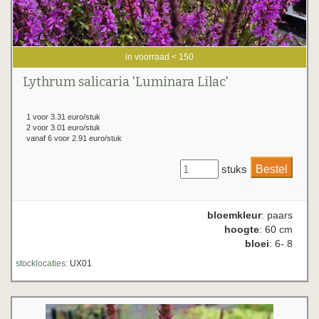
in voorraad < 150
Lythrum salicaria 'Luminara Lilac'
1 voor 3.31 euro/stuk
2 voor 3.01 euro/stuk
vanaf 6 voor 2.91 euro/stuk
stuks
bloemkleur
: paars
hoogte
: 60 cm
bloei
: 6- 8
stocklocaties:
UX01