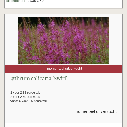
stocklocaties:
ZX35 UX01
momenteel uitverkocht
Lythrum salicaria 'Swirl'
1 voor 2.99 euro/stuk
2 voor 2.69 euro/stuk
vanaf 6 voor 2.59 euro/stuk
momenteel uitverkocht