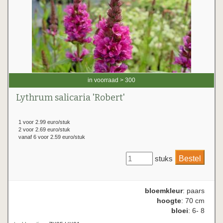
in voorraad > 300
Lythrum salicaria 'Robert'
1 voor 2.99 euro/stuk
2 voor 2.69 euro/stuk
vanaf 6 voor 2.59 euro/stuk
stuks
bloemkleur
: paars
hoogte
: 70 cm
bloei
: 6- 8