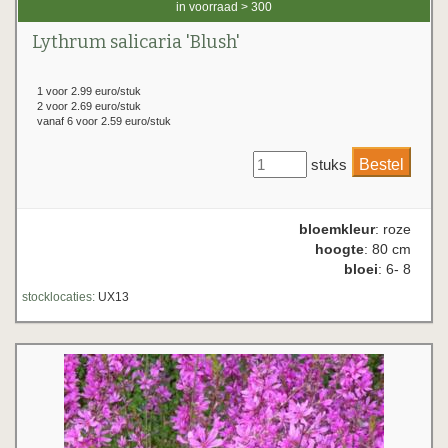
in voorraad > 300
Lythrum salicaria 'Blush'
1 voor 2.99 euro/stuk
2 voor 2.69 euro/stuk
vanaf 6 voor 2.59 euro/stuk
stuks
bloemkleur
: roze
hoogte
: 80 cm
bloei
: 6- 8
stocklocaties:
UX13