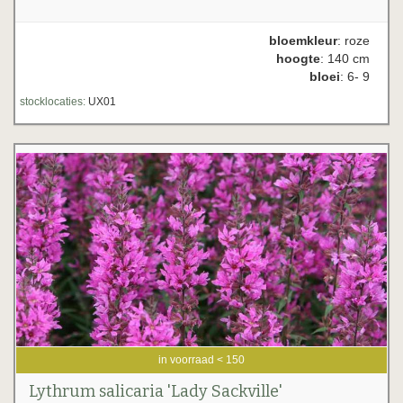
bloemkleur
: roze
hoogte
: 140 cm
bloei
: 6- 9
stocklocaties:
UX01
in voorraad < 150
Lythrum salicaria 'Lady Sackville'