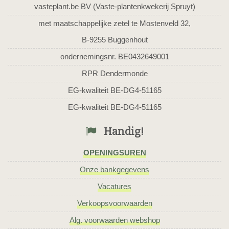
vasteplant.be BV (Vaste-plantenkwekerij Spruyt)
met maatschappelijke zetel te Mostenveld 32,
B-9255 Buggenhout
ondernemingsnr. BE0432649001
RPR Dendermonde
EG-kwaliteit BE-DG4-51165
EG-kwaliteit BE-DG4-51165
Handig!
OPENINGSUREN
Onze bankgegevens
Vacatures
Verkoopsvoorwaarden
Alg. voorwaarden webshop