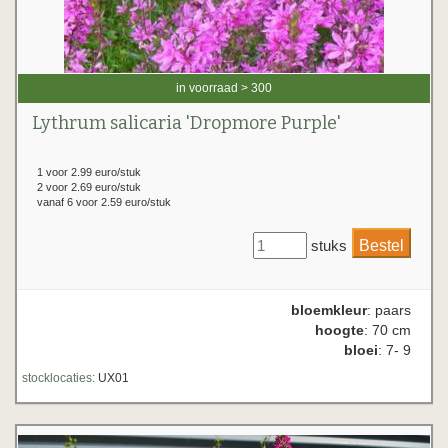
in voorraad > 300
Lythrum salicaria 'Dropmore Purple'
1 voor 2.99 euro/stuk
2 voor 2.69 euro/stuk
vanaf 6 voor 2.59 euro/stuk
stuks
bloemkleur
: paars
hoogte
: 70 cm
bloei
: 7- 9
stocklocaties:
UX01