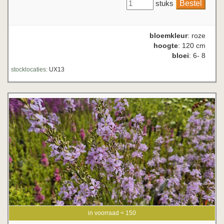
stuks
bloemkleur
: roze
hoogte
: 120 cm
bloei
: 6- 8
stocklocaties:
UX13
in voorraad < 150