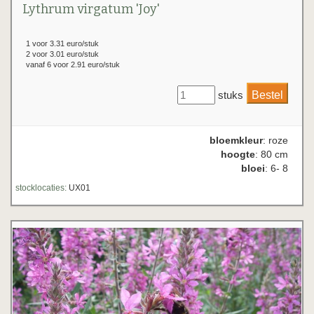
Lythrum virgatum 'Joy'
1 voor 3.31 euro/stuk
2 voor 3.01 euro/stuk
vanaf 6 voor 2.91 euro/stuk
stuks
bloemkleur
: roze
hoogte
: 80 cm
bloei
: 6- 8
stocklocaties:
UX01