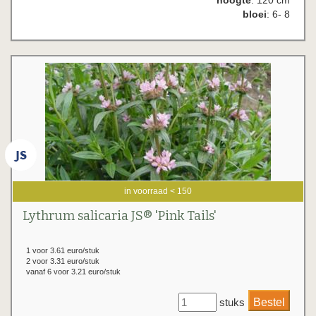
hoogte
: 120 cm
bloei
: 6- 8
in voorraad < 150
Lythrum salicaria JS® 'Pink Tails'
1 voor 3.61 euro/stuk
2 voor 3.31 euro/stuk
vanaf 6 voor 3.21 euro/stuk
stuks