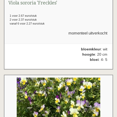
Viola sororia 'Freckles'
1 voor 2.67 euro/stuk
2 voor 2.37 euro/stuk
vanaf 6 voor 2.27 euro/stuk
momenteel uitverkocht
bloemkleur
: wit
hoogte
: 20 cm
bloei
: 4- 5