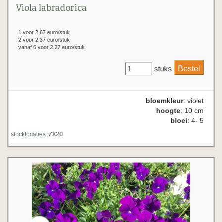
Viola labradorica
1 voor 2.67 euro/stuk
2 voor 2.37 euro/stuk
vanaf 6 voor 2.27 euro/stuk
stuks
bloemkleur
: violet
hoogte
: 10 cm
bloei
: 4- 5
stocklocaties:
ZX20