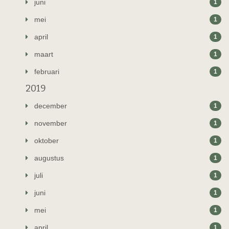
juni
1
mei
1
april
1
maart
1
februari
1
2019
december
1
november
1
oktober
1
augustus
1
juli
1
juni
1
mei
1
april
1