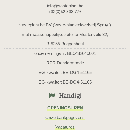
info@vasteplant.be
+32(0)52 333 776
vasteplant.be BV (Vaste-plantenkwekerij Spruyt)
met maatschappelijke zetel te Mostenveld 32,
B-9255 Buggenhout
ondernemingsnr. BE0432649001
RPR Dendermonde
EG-kwaliteit BE-DG4-51165
EG-kwaliteit BE-DG4-51165
Handig!
OPENINGSUREN
Onze bankgegevens
Vacatures