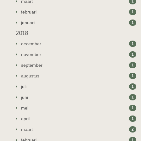
maart
1
februari
1
januari
1
2018
december
1
november
1
september
1
augustus
1
juli
1
juni
1
mei
1
april
1
maart
2
februari
1