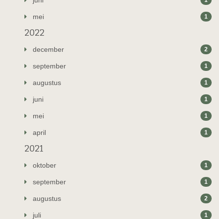
juni
1
mei
1
2022
december
2
september
1
augustus
1
juni
1
mei
1
april
1
2021
oktober
1
september
1
augustus
2
juli
1