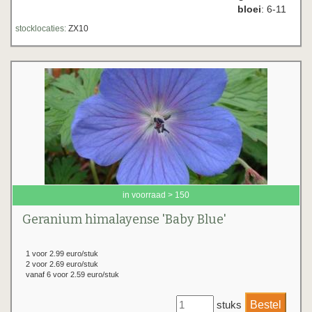
bloei
: 6-11
stocklocaties:
ZX10
in voorraad > 150
Geranium himalayense 'Baby Blue'
1 voor 2.99 euro/stuk
2 voor 2.69 euro/stuk
vanaf 6 voor 2.59 euro/stuk
stuks