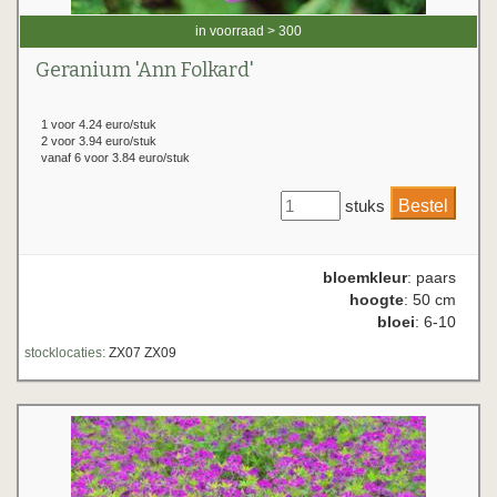
in voorraad > 300
Geranium 'Ann Folkard'
1 voor 4.24 euro/stuk
2 voor 3.94 euro/stuk
vanaf 6 voor 3.84 euro/stuk
stuks
bloemkleur
: paars
hoogte
: 50 cm
bloei
: 6-10
stocklocaties:
ZX07 ZX09