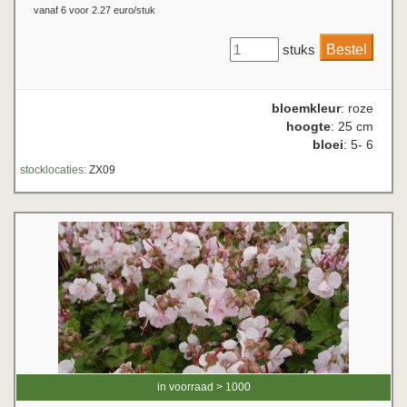
vanaf 6 voor 2.27 euro/stuk
stuks
bloemkleur
: roze
hoogte
: 25 cm
bloei
: 5- 6
stocklocaties:
ZX09
in voorraad > 1000