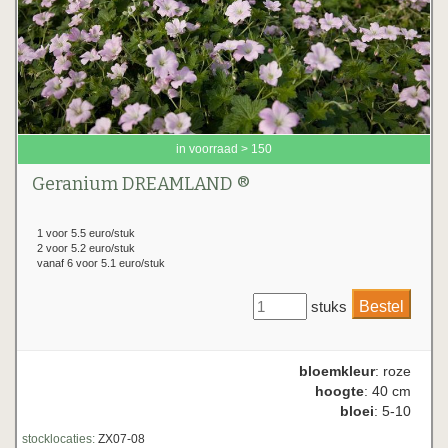
in voorraad > 150
Geranium DREAMLAND ®
1 voor 5.5 euro/stuk
2 voor 5.2 euro/stuk
vanaf 6 voor 5.1 euro/stuk
stuks
bloemkleur
: roze
hoogte
: 40 cm
bloei
: 5-10
stocklocaties:
ZX07-08