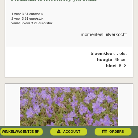
1 voor 3.61 euro/stuk
2 voor 3.31 euro/stuk
vanaf 6 voor 3.21 euro/stuk
momenteel uitverkocht
bloemkleur
: violet
hoogte
: 45 cm
bloei
: 6- 8
WINKELWAGENTJE
ACCOUNT
ORDERS