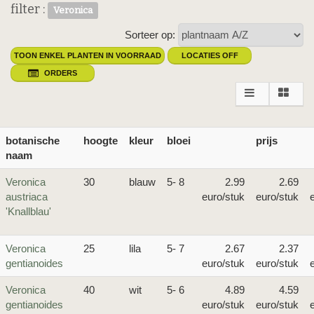
filter :
Veronica
Sorteer op:
TOON ENKEL PLANTEN IN VOORRAAD
LOCATIES OFF
ORDERS
botanische
hoogte
kleur
bloei
prijs
naam
Veronica
30
blauw
5- 8
2.99
2.69
austriaca
euro/stuk
euro/stuk
'Knallblau'
Veronica
25
lila
5- 7
2.67
2.37
gentianoides
euro/stuk
euro/stuk
Veronica
40
wit
5- 6
4.89
4.59
gentianoides
euro/stuk
euro/stuk