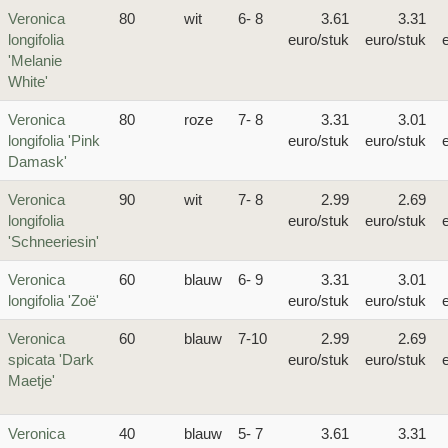
Veronica
80
wit
6- 8
3.61
3.31
longifolia
euro/stuk
euro/stuk
'Melanie
White'
Veronica
80
roze
7- 8
3.31
3.01
longifolia 'Pink
euro/stuk
euro/stuk
Damask'
Veronica
90
wit
7- 8
2.99
2.69
longifolia
euro/stuk
euro/stuk
'Schneeriesin'
Veronica
60
blauw
6- 9
3.31
3.01
longifolia 'Zoë'
euro/stuk
euro/stuk
Veronica
60
blauw
7-10
2.99
2.69
spicata 'Dark
euro/stuk
euro/stuk
Maetje'
Veronica
40
blauw
5- 7
3.61
3.31