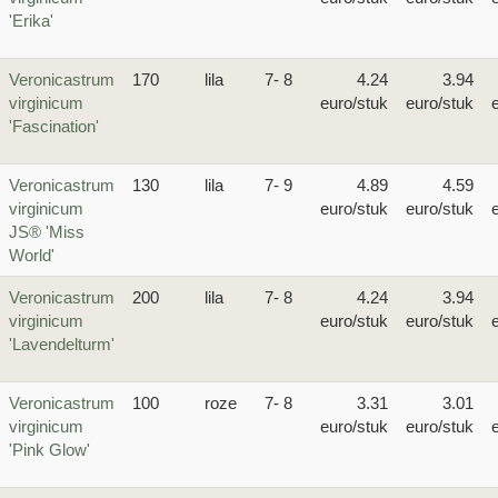
'Erika'
Veronicastrum
170
lila
7- 8
4.24
3.94
virginicum
euro/stuk
euro/stuk
'Fascination'
Veronicastrum
130
lila
7- 9
4.89
4.59
virginicum
euro/stuk
euro/stuk
JS® 'Miss
World'
Veronicastrum
200
lila
7- 8
4.24
3.94
virginicum
euro/stuk
euro/stuk
'Lavendelturm'
Veronicastrum
100
roze
7- 8
3.31
3.01
virginicum
euro/stuk
euro/stuk
'Pink Glow'