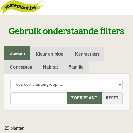
Gebruik onderstaande filters
Zoeken
Kleur en bloei
Kenmerken
Concepten
Habitat
Familie
ZOEK PLANT
RESET
29 planten