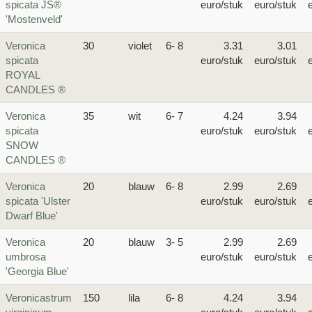
spicata JS®
euro/stuk
euro/stuk
'Mostenveld'
Veronica
30
violet
6- 8
3.31
3.01
spicata
euro/stuk
euro/stuk
ROYAL
CANDLES ®
Veronica
35
wit
6- 7
4.24
3.94
spicata
euro/stuk
euro/stuk
SNOW
CANDLES ®
Veronica
20
blauw
6- 8
2.99
2.69
spicata 'Ulster
euro/stuk
euro/stuk
Dwarf Blue'
Veronica
20
blauw
3- 5
2.99
2.69
umbrosa
euro/stuk
euro/stuk
'Georgia Blue'
Veronicastrum
150
lila
6- 8
4.24
3.94