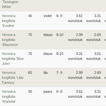
'Tissington
White'
Veronica
40
violet
6- 9
3.61
3.31
longifloia
euro/stuk
euro/stuk
'Eveline'
Veronica
70
blauw
8-10
2.99
2.69
longifolia
euro/stuk
euro/stuk
'Blauriesin'
Veronica
70
blauw
8-10
3.31
3.01
longifolia 'Blue
euro/stuk
euro/stuk
John'
Veronica
60
lila
7- 9
2.99
2.69
longifolia 'Lilac
euro/stuk
euro/stuk
Fantasy'
Veronica
50
paars
6- 8
3.61
3.31
longifolia
euro/stuk
euro/stuk
'Marietta'