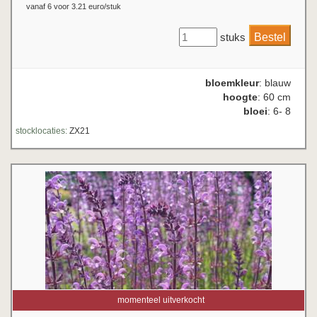
vanaf 6 voor 3.21 euro/stuk
stuks
bloemkleur
: blauw
hoogte
: 60 cm
bloei
: 6- 8
stocklocaties:
ZX21
momenteel uitverkocht