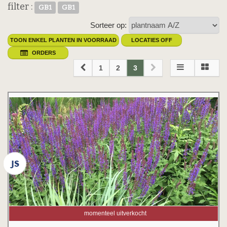
filter :
GB1
GB1
Sorteer op:
TOON ENKEL PLANTEN IN VOORRAAD
LOCATIES OFF
ORDERS
1
2
3
momenteel uitverkocht