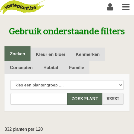
Gebruik onderstaande filters
Zoeken
Kleur en bloei
Kenmerken
Concepten
Habitat
Familie
ZOEK PLANT
RESET
332 planten per 120