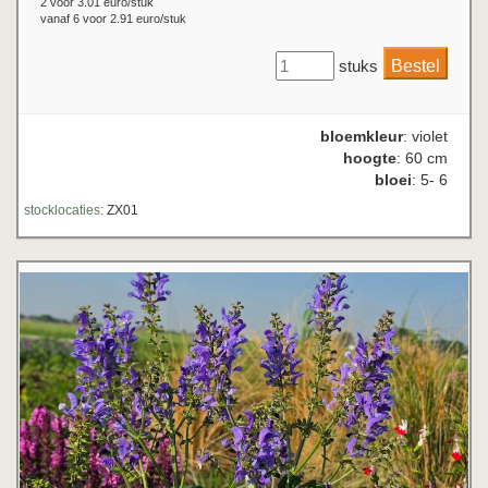
2 voor 3.01 euro/stuk
vanaf 6 voor 2.91 euro/stuk
stuks
bloemkleur
: violet
hoogte
: 60 cm
bloei
: 5- 6
stocklocaties:
ZX01