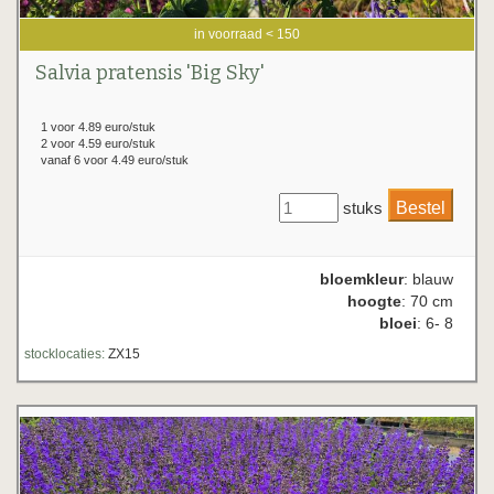
in voorraad < 150
Salvia pratensis 'Big Sky'
1 voor 4.89 euro/stuk
2 voor 4.59 euro/stuk
vanaf 6 voor 4.49 euro/stuk
stuks
bloemkleur
: blauw
hoogte
: 70 cm
bloei
: 6- 8
stocklocaties:
ZX15