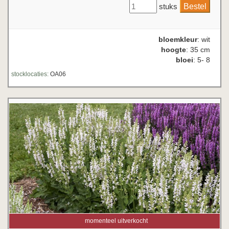
stuks
bloemkleur
: wit
hoogte
: 35 cm
bloei
: 5- 8
stocklocaties:
OA06
momenteel uitverkocht