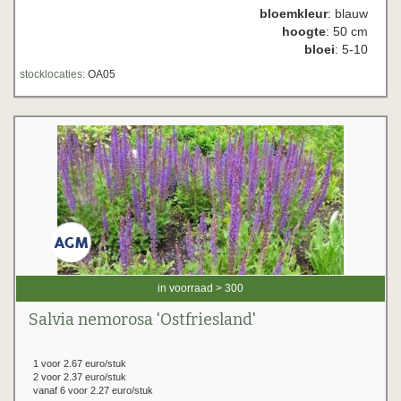
bloemkleur
: blauw
hoogte
: 50 cm
bloei
: 5-10
stocklocaties:
OA05
in voorraad > 300
Salvia nemorosa 'Ostfriesland'
1 voor 2.67 euro/stuk
2 voor 2.37 euro/stuk
vanaf 6 voor 2.27 euro/stuk