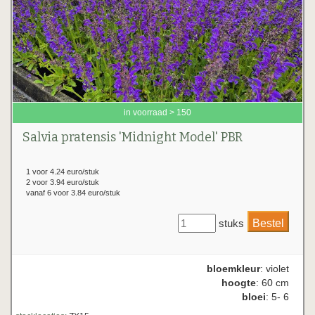
in voorraad > 150
Salvia pratensis 'Midnight Model' PBR
1 voor 4.24 euro/stuk
2 voor 3.94 euro/stuk
vanaf 6 voor 3.84 euro/stuk
stuks
bloemkleur
: violet
hoogte
: 60 cm
bloei
: 5- 6