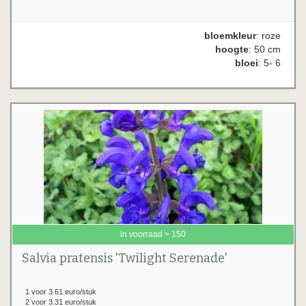
bloemkleur
: roze
hoogte
: 50 cm
bloei
: 5- 6
in voorraad > 150
Salvia pratensis 'Twilight Serenade'
1 voor 3.61 euro/stuk
2 voor 3.31 euro/stuk