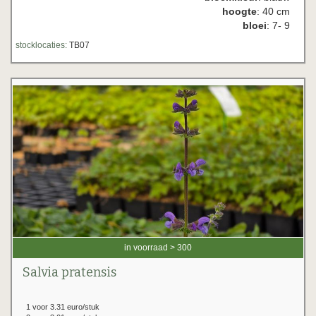
hoogte
: 40 cm
bloei
: 7- 9
stocklocaties:
TB07
in voorraad > 300
Salvia pratensis
1 voor 3.31 euro/stuk