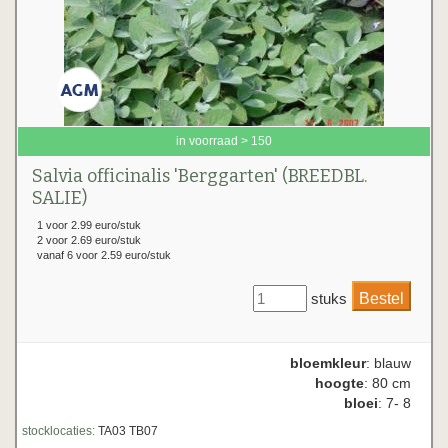
in voorraad > 150
Salvia officinalis 'Berggarten' (BREEDBL.
SALIE)
1 voor 2.99 euro/stuk
2 voor 2.69 euro/stuk
vanaf 6 voor 2.59 euro/stuk
stuks
bloemkleur
: blauw
hoogte
: 80 cm
bloei
: 7- 8
stocklocaties:
TA03 TB07