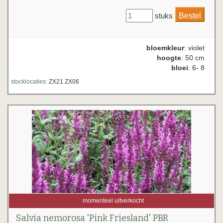
stuks
bloemkleur
: violet
hoogte
: 50 cm
bloei
: 6- 8
stocklocaties:
ZX21 ZX06
momenteel uitverkocht
Salvia nemorosa 'Pink Friesland' PBR