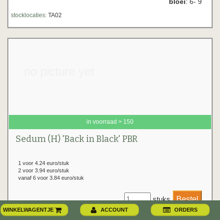
bloei
: 6- 9
stocklocaties:
TA02
no picture yet
in voorraad > 150
Sedum (H) 'Back in Black' PBR
1 voor 4.24 euro/stuk
2 voor 3.94 euro/stuk
vanaf 6 voor 3.84 euro/stuk
stuks
WINKELWAGENTJE
ACCOUNT
ORDERS