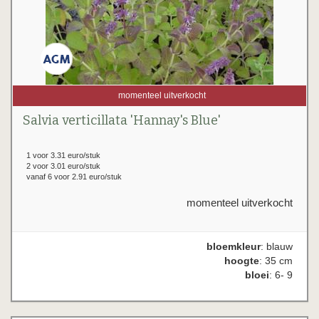
momenteel uitverkocht
Salvia verticillata 'Hannay's Blue'
1 voor 3.31 euro/stuk
2 voor 3.01 euro/stuk
vanaf 6 voor 2.91 euro/stuk
momenteel uitverkocht
bloemkleur
: blauw
hoogte
: 35 cm
bloei
: 6- 9