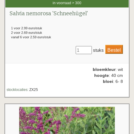
in voorraad > 300
Salvia nemorosa 'Schneehügel'
1 voor 2.99 euro/stuk
2 voor 2.69 euro/stuk
vanaf 6 voor 2.59 euro/stuk
stuks
bloemkleur
: wit
hoogte
: 40 cm
bloei
: 6- 8
stocklocaties:
ZX25