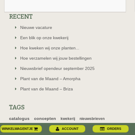
RECENT
Nieuwe vacature
Een blik op onze kwekerij
Hoe kweken wij onze planten...
Hoe verzamelen wij jouw bestellingen
Nieuwsbrief opendeur september 2025
Plant van de Maand – Amorpha
Plant van de Maand – Briza
TAGS
catalogus
concepten
kwekerij
nieuwsbrieven
plant van de maand
tips
spruyt select
WINKELWAGENTJE
ACCOUNT
ORDERS
vacatures