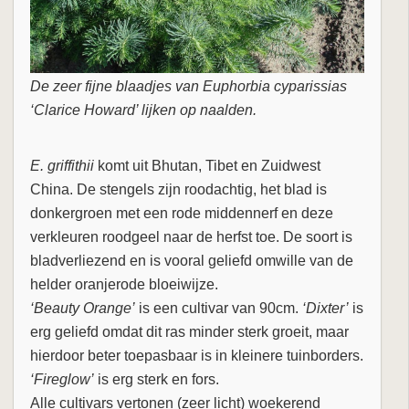
De zeer fijne blaadjes van Euphorbia cyparissias
‘Clarice Howard’ lijken op naalden.
E. griffithii
komt uit Bhutan, Tibet en Zuidwest
China. De stengels zijn roodachtig, het blad is
donkergroen met een rode middennerf en deze
verkleuren roodgeel naar de herfst toe. De soort is
bladverliezend en is vooral geliefd omwille van de
helder oranjerode bloeiwijze.
‘Beauty Orange’
is een cultivar van 90cm.
‘Dixter’
is
erg geliefd omdat dit ras minder sterk groeit, maar
hierdoor beter toepasbaar is in kleinere tuinborders.
‘Fireglow’
is erg sterk en fors.
Alle cultivars vertonen (zeer licht) woekerend