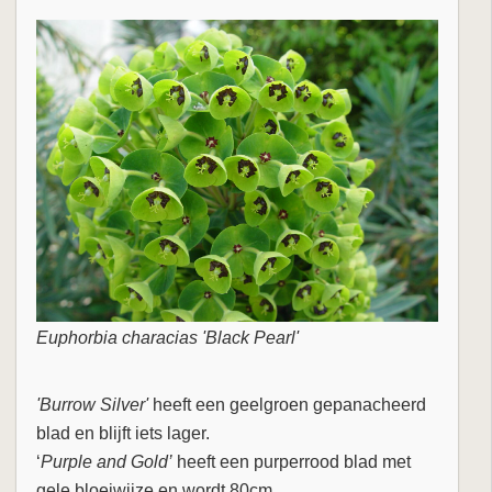
Euphorbia characias 'Black Pearl'
'Burrow Silver'
heeft een geelgroen gepanacheerd
blad en blijft iets lager.
‘
Purple and Gold’
heeft een purperrood blad met
gele bloeiwijze en wordt 80cm.