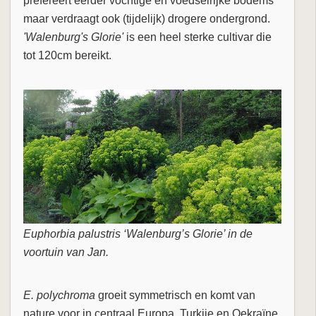
prefereert eerder vochtige en voedselrijke bodems
maar verdraagt ook (tijdelijk) drogere ondergrond.
'Walenburg's Glorie'
is een heel sterke cultivar die
tot 120cm bereikt.
Euphorbia palustris ‘Walenburg’s Glorie’ in de
voortuin van Jan.
E. polychroma
groeit symmetrisch en komt van
nature voor in centraal Europa, Turkije en Oekraïne.