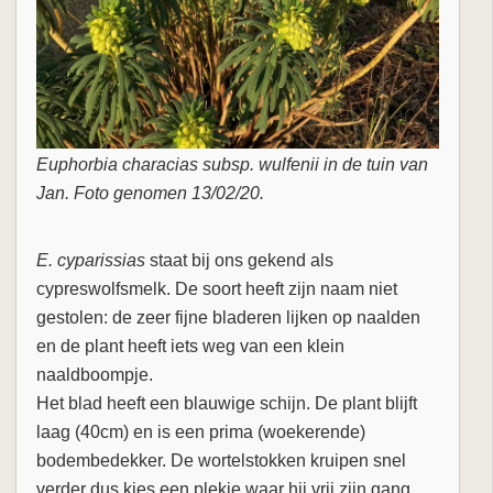
Euphorbia characias subsp. wulfenii in de tuin van
Jan. Foto genomen 13/02/20.
E. cyparissias
staat bij ons gekend als
cypreswolfsmelk. De soort heeft zijn naam niet
gestolen: de zeer fijne bladeren lijken op naalden
en de plant heeft iets weg van een klein
naaldboompje.
Het blad heeft een blauwige schijn. De plant blijft
laag (40cm) en is een prima (woekerende)
bodembedekker. De wortelstokken kruipen snel
verder dus kies een plekje waar hij vrij zijn gang