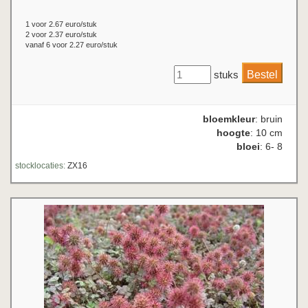
1 voor 2.67 euro/stuk
2 voor 2.37 euro/stuk
vanaf 6 voor 2.27 euro/stuk
stuks
bloemkleur
: bruin
hoogte
: 10 cm
bloei
: 6- 8
stocklocaties:
ZX16