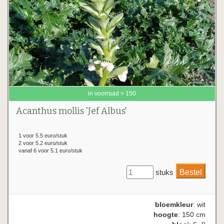
in voorraad > 150
Acanthus mollis 'Jef Albus'
1 voor 5.5 euro/stuk
2 voor 5.2 euro/stuk
vanaf 6 voor 5.1 euro/stuk
stuks
bloemkleur
: wit
hoogte
: 150 cm