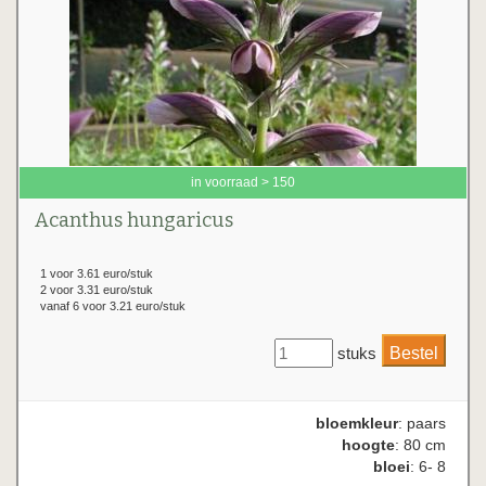
in voorraad > 150
Acanthus hungaricus
1 voor 3.61 euro/stuk
2 voor 3.31 euro/stuk
vanaf 6 voor 3.21 euro/stuk
stuks
bloemkleur
: paars
hoogte
: 80 cm
bloei
: 6- 8