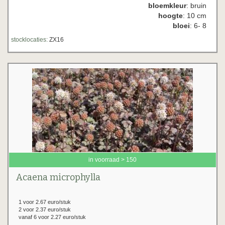
bloemkleur
: bruin
hoogte
: 10 cm
bloei
: 6- 8
stocklocaties:
ZX16
in voorraad > 150
Acaena microphylla
1 voor 2.67 euro/stuk
2 voor 2.37 euro/stuk
vanaf 6 voor 2.27 euro/stuk