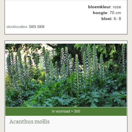
bloemkleur
: roze
hoogte
: 70 cm
bloei
: 6- 8
stocklocaties:
SI05 SI08
in voorraad > 300
Acanthus mollis