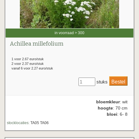
in voorraad > 300
Achillea millefolium
1 voor 2.67 euro/stuk
2 voor 2.37 euro/stuk
vanaf 6 voor 2.27 euro/stuk
stuks
bloemkleur
: wit
hoogte
: 70 cm
bloei
: 6- 8
stocklocaties:
TA05 TA06