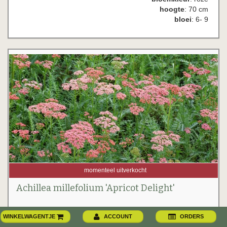
hoogte
: 70 cm
bloei
: 6- 9
momenteel uitverkocht
Achillea millefolium 'Apricot Delight'
1 voor 3.61 euro/stuk
WINKELWAGENTJE
ACCOUNT
ORDERS
2 voor 3.31 euro/stuk