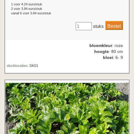
1 voor 4.24 euro/stuk
2 voor 3.94 euro/stuk
vanaf 6 voor 3.84 euro/stuk
stuks
bloemkleur
: roze
hoogte
: 80 cm
bloei
: 6- 9
stocklocaties:
SK01