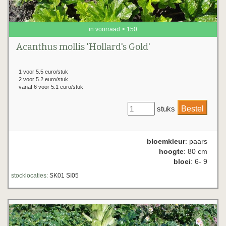
in voorraad > 150
Acanthus mollis 'Hollard's Gold'
1 voor 5.5 euro/stuk
2 voor 5.2 euro/stuk
vanaf 6 voor 5.1 euro/stuk
stuks
bloemkleur
: paars
hoogte
: 80 cm
bloei
: 6- 9
stocklocaties:
SK01 SI05