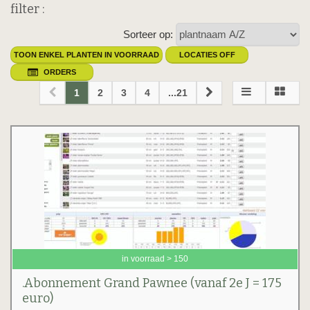
filter :
Sorteer op:
TOON ENKEL PLANTEN IN VOORRAAD
LOCATIES OFF
ORDERS
1
2
3
4
...21
in voorraad > 150
.Abonnement Grand Pawnee (vanaf 2e J = 175
euro)