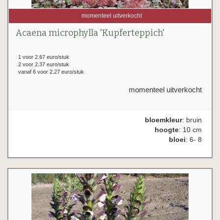
momenteel uitverkocht
Acaena microphylla 'Kupferteppich'
1 voor 2.67 euro/stuk
2 voor 2.37 euro/stuk
vanaf 6 voor 2.27 euro/stuk
momenteel uitverkocht
bloemkleur
: bruin
hoogte
: 10 cm
bloei
: 6- 8