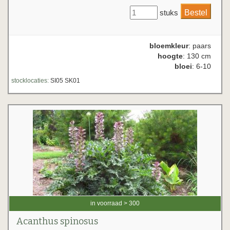
stuks
bloemkleur
: paars
hoogte
: 130 cm
bloei
: 6-10
stocklocaties:
SI05 SK01
in voorraad > 300
Acanthus spinosus