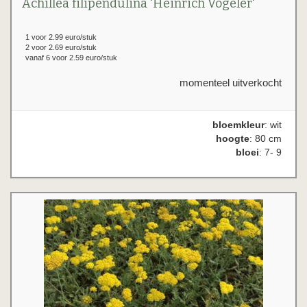
Achillea filipendulina 'Heinrich Vogeler'
1 voor 2.99 euro/stuk
2 voor 2.69 euro/stuk
vanaf 6 voor 2.59 euro/stuk
momenteel uitverkocht
bloemkleur
: wit
hoogte
: 80 cm
bloei
: 7- 9