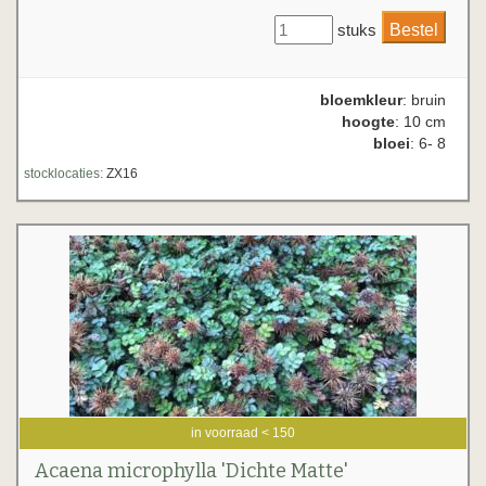
stuks
bloemkleur
: bruin
hoogte
: 10 cm
bloei
: 6- 8
stocklocaties:
ZX16
in voorraad < 150
Acaena microphylla 'Dichte Matte'