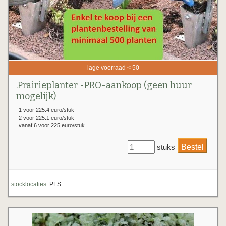
lage voorraad < 50
.Prairieplanter -PRO-aankoop (geen huur
mogelijk)
1 voor 225.4 euro/stuk
2 voor 225.1 euro/stuk
vanaf 6 voor 225 euro/stuk
stuks
stocklocaties:
PLS