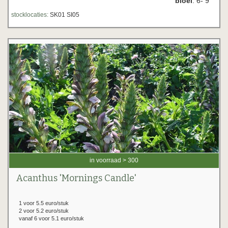
bloei
: 6- 9
stocklocaties:
SK01 SI05
in voorraad > 300
Acanthus 'Mornings Candle'
1 voor 5.5 euro/stuk
2 voor 5.2 euro/stuk
vanaf 6 voor 5.1 euro/stuk