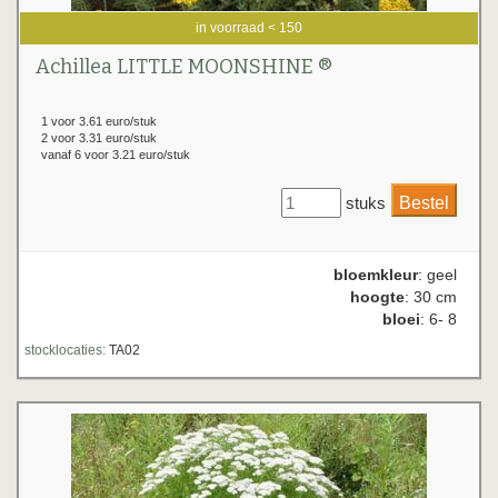
in voorraad < 150
Achillea LITTLE MOONSHINE ®
1 voor 3.61 euro/stuk
2 voor 3.31 euro/stuk
vanaf 6 voor 3.21 euro/stuk
stuks
bloemkleur
: geel
hoogte
: 30 cm
bloei
: 6- 8
stocklocaties:
TA02