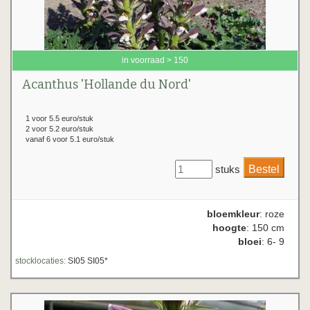
in voorraad > 150
Acanthus 'Hollande du Nord'
1 voor 5.5 euro/stuk
2 voor 5.2 euro/stuk
vanaf 6 voor 5.1 euro/stuk
stuks
bloemkleur
: roze
hoogte
: 150 cm
bloei
: 6- 9
stocklocaties:
SI05 SI05*