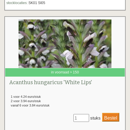
stocklocaties:
SK01 SI05
in voorraad > 150
Acanthus hungaricus 'White Lips'
1 voor 4.24 euro/stuk
2 voor 3.94 euro/stuk
vanaf 6 voor 3.84 euro/stuk
stuks