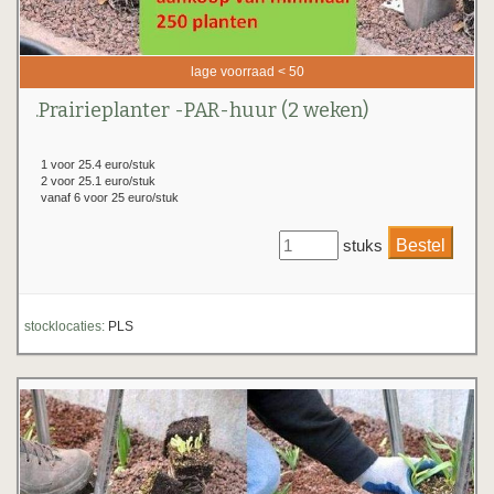
lage voorraad < 50
.Prairieplanter -PAR-huur (2 weken)
1 voor 25.4 euro/stuk
2 voor 25.1 euro/stuk
vanaf 6 voor 25 euro/stuk
stuks
stocklocaties:
PLS