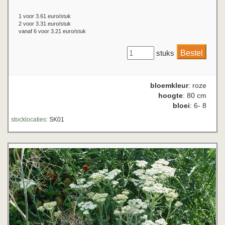
1 voor 3.61 euro/stuk
2 voor 3.31 euro/stuk
vanaf 6 voor 3.21 euro/stuk
stuks
bloemkleur
: roze
hoogte
: 80 cm
bloei
: 6- 8
stocklocaties:
SK01