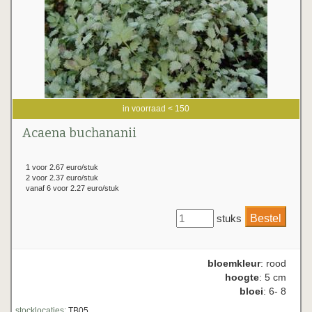
in voorraad < 150
Acaena buchananii
1 voor 2.67 euro/stuk
2 voor 2.37 euro/stuk
vanaf 6 voor 2.27 euro/stuk
stuks
bloemkleur
: rood
hoogte
: 5 cm
bloei
: 6- 8
stocklocaties:
TB05