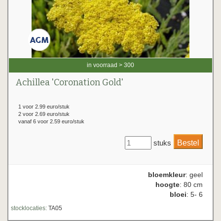
in voorraad > 300
Achillea 'Coronation Gold'
1 voor 2.99 euro/stuk
2 voor 2.69 euro/stuk
vanaf 6 voor 2.59 euro/stuk
stuks
bloemkleur
: geel
hoogte
: 80 cm
bloei
: 5- 6
stocklocaties:
TA05