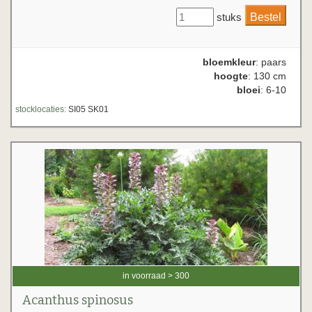
stuks
bloemkleur
: paars
hoogte
: 130 cm
bloei
: 6-10
stocklocaties:
SI05 SK01
in voorraad > 300
Acanthus spinosus