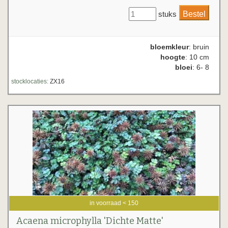
stuks
bloemkleur
: bruin
hoogte
: 10 cm
bloei
: 6- 8
stocklocaties:
ZX16
in voorraad < 150
Acaena microphylla 'Dichte Matte'