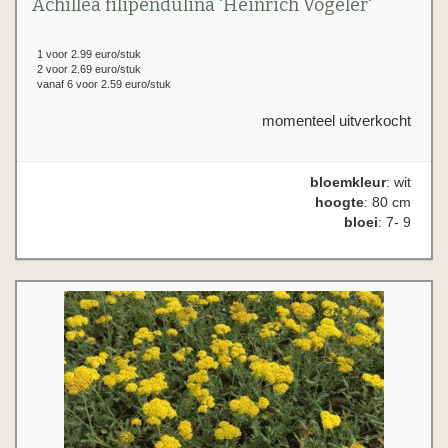
Achillea filipendulina 'Heinrich Vogeler'
1 voor 2.99 euro/stuk
2 voor 2.69 euro/stuk
vanaf 6 voor 2.59 euro/stuk
momenteel uitverkocht
bloemkleur
: wit
hoogte
: 80 cm
bloei
: 7- 9