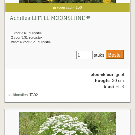
in voorraad < 150
Achillea LITTLE MOONSHINE ®
1 voor 3.61 euro/stuk
2 voor 3.31 euro/stuk
vanaf 6 voor 3.21 euro/stuk
stuks
bloemkleur
: geel
hoogte
: 30 cm
bloei
: 6- 8
stocklocaties:
TA02