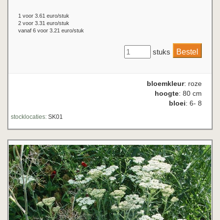
1 voor 3.61 euro/stuk
2 voor 3.31 euro/stuk
vanaf 6 voor 3.21 euro/stuk
stuks
bloemkleur
: roze
hoogte
: 80 cm
bloei
: 6- 8
stocklocaties:
SK01