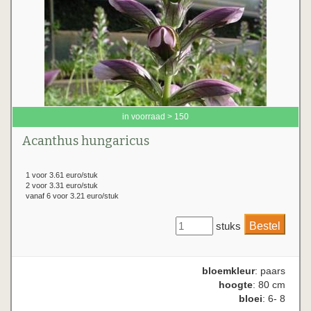
in voorraad > 150
Acanthus hungaricus
1 voor 3.61 euro/stuk
2 voor 3.31 euro/stuk
vanaf 6 voor 3.21 euro/stuk
stuks
bloemkleur
: paars
hoogte
: 80 cm
bloei
: 6- 8