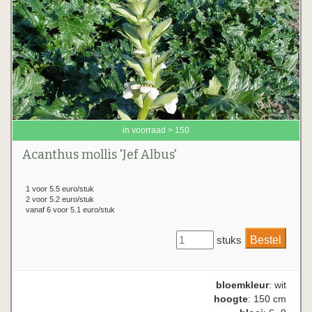
in voorraad > 150
Acanthus mollis 'Jef Albus'
1 voor 5.5 euro/stuk
2 voor 5.2 euro/stuk
vanaf 6 voor 5.1 euro/stuk
stuks
bloemkleur
: wit
hoogte
: 150 cm