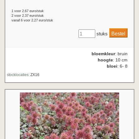
1 voor 2.67 euro/stuk
2 voor 2.37 euro/stuk
vanaf 6 voor 2.27 euro/stuk
stuks
bloemkleur
: bruin
hoogte
: 10 cm
bloei
: 6- 8
stocklocaties:
ZX16