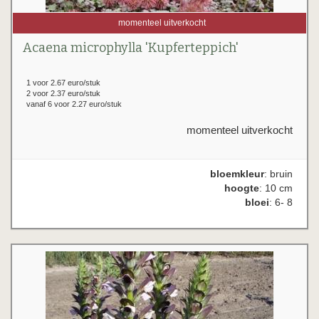
momenteel uitverkocht
Acaena microphylla 'Kupferteppich'
1 voor 2.67 euro/stuk
2 voor 2.37 euro/stuk
vanaf 6 voor 2.27 euro/stuk
momenteel uitverkocht
bloemkleur
: bruin
hoogte
: 10 cm
bloei
: 6- 8