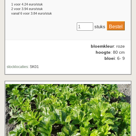
1 voor 4.24 euro/stuk
2 voor 3.94 euro/stuk
vanaf 6 voor 3.84 euro/stuk
stuks
bloemkleur
: roze
hoogte
: 80 cm
bloei
: 6- 9
stocklocaties:
SK01