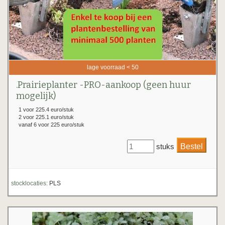
lage voorraad < 50
.Prairieplanter -PRO-aankoop (geen huur
mogelijk)
1 voor 225.4 euro/stuk
2 voor 225.1 euro/stuk
vanaf 6 voor 225 euro/stuk
stuks
stocklocaties:
PLS