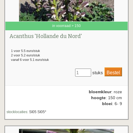
in voorraad > 150
Acanthus 'Hollande du Nord'
1 voor 5.5 euro/stuk
2 voor 5.2 euro/stuk
vanaf 6 voor 5.1 euro/stuk
stuks
bloemkleur
: roze
hoogte
: 150 cm
bloei
: 6- 9
stocklocaties:
SI05 SI05*