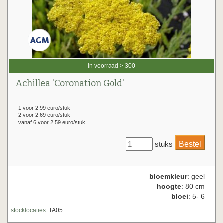
in voorraad > 300
Achillea 'Coronation Gold'
1 voor 2.99 euro/stuk
2 voor 2.69 euro/stuk
vanaf 6 voor 2.59 euro/stuk
stuks
bloemkleur
: geel
hoogte
: 80 cm
bloei
: 5- 6
stocklocaties:
TA05