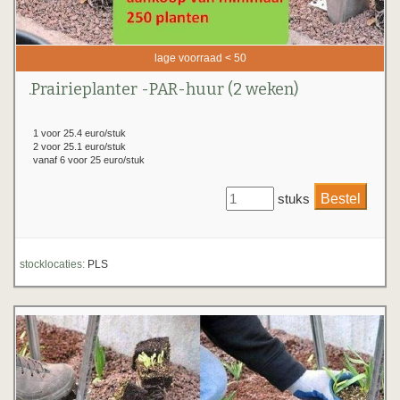
lage voorraad < 50
.Prairieplanter -PAR-huur (2 weken)
1 voor 25.4 euro/stuk
2 voor 25.1 euro/stuk
vanaf 6 voor 25 euro/stuk
stuks
stocklocaties:
PLS