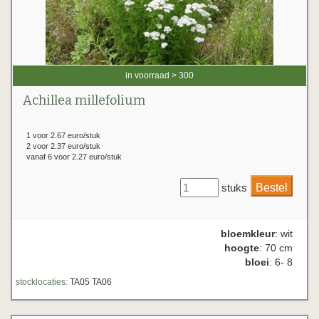
in voorraad > 300
Achillea millefolium
1 voor 2.67 euro/stuk
2 voor 2.37 euro/stuk
vanaf 6 voor 2.27 euro/stuk
stuks
bloemkleur
: wit
hoogte
: 70 cm
bloei
: 6- 8
stocklocaties:
TA05 TA06