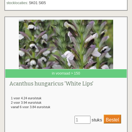
stocklocaties:
SK01 SI05
in voorraad > 150
Acanthus hungaricus 'White Lips'
1 voor 4.24 euro/stuk
2 voor 3.94 euro/stuk
vanaf 6 voor 3.84 euro/stuk
stuks