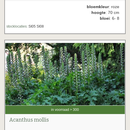
bloemkleur
: roze
hoogte
: 70 cm
bloei
: 6- 8
stocklocaties:
SI05 SI08
in voorraad > 300
Acanthus mollis