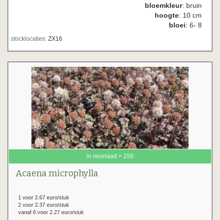
bloemkleur
: bruin
hoogte
: 10 cm
bloei
: 6- 8
stocklocaties:
ZX16
in voorraad > 150
Acaena microphylla
1 voor 2.67 euro/stuk
2 voor 2.37 euro/stuk
vanaf 6 voor 2.27 euro/stuk