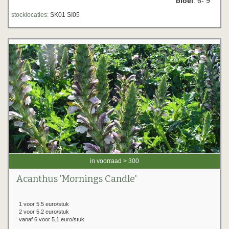
bloei
: 6- 9
stocklocaties:
SK01 SI05
in voorraad > 300
Acanthus 'Mornings Candle'
1 voor 5.5 euro/stuk
2 voor 5.2 euro/stuk
vanaf 6 voor 5.1 euro/stuk