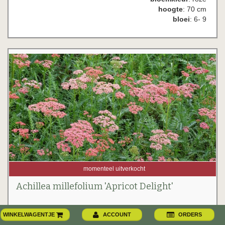
hoogte
: 70 cm
bloei
: 6- 9
momenteel uitverkocht
Achillea millefolium 'Apricot Delight'
1 voor 3.61 euro/stuk
WINKELWAGENTJE
ACCOUNT
ORDERS
2 voor 3.31 euro/stuk