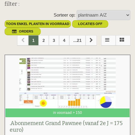
filter :
Sorteer op:
TOON ENKEL PLANTEN IN VOORRAAD
LOCATIES OFF
ORDERS
1
2
3
4
...21
in voorraad > 150
.Abonnement Grand Pawnee (vanaf 2e J = 175
euro)