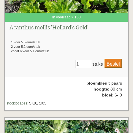
in voorraad > 150
Acanthus mollis 'Hollard's Gold'
1 voor 5.5 euro/stuk
2 voor 5.2 euro/stuk
vanaf 6 voor 5.1 euro/stuk
stuks
bloemkleur
: paars
hoogte
: 80 cm
bloei
: 6- 9
stocklocaties:
SK01 SI05