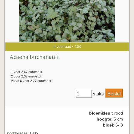
in voorraad < 150
Acaena buchananii
1 voor 2.67 euro/stuk
2 voor 2.37 euro/stuk
vanaf 6 voor 2.27 euro/stuk
stuks
bloemkleur
: rood
hoogte
: 5 cm
bloei
: 6- 8
stocklocaties:
TB05